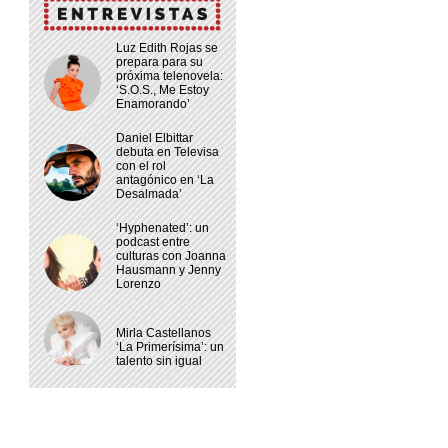
Luz Edith Rojas se
prepara para su
próxima telenovela:
‘S.O.S., Me Estoy
Enamorando’
Daniel Elbittar
debuta en Televisa
con el rol
antagónico en ‘La
Desalmada’
‘Hyphenated’: un
podcast entre
culturas con Joanna
Hausmann y Jenny
Lorenzo
Mirla Castellanos
‘La Primerísima’: un
talento sin igual