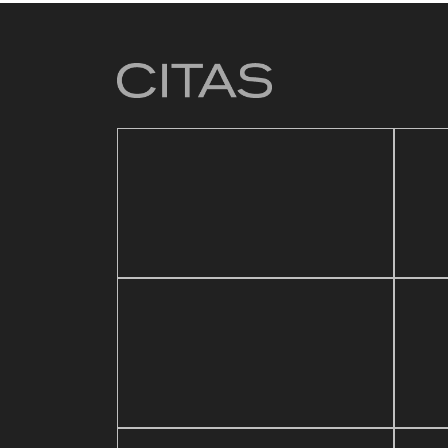
4 mar
Baza
21 mayo, 2026
ic Festival
Reapertura de Pin Zulia
Vale