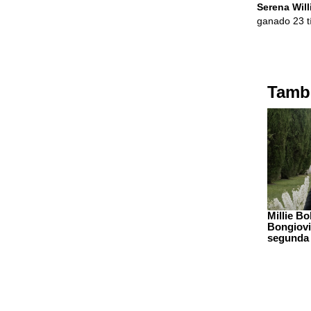
Serena Wil
ganado 23 t
Tambi
Millie B
Bongiovi
segunda v