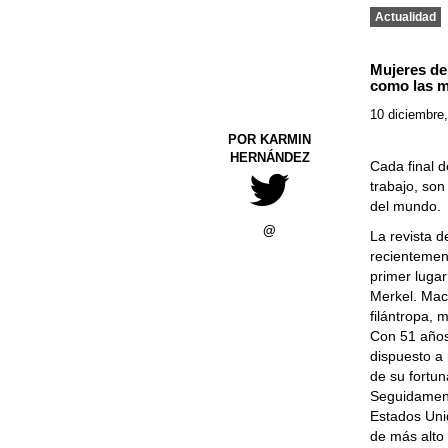
Actualidad
Mujeres de
como las m
10 diciembre
POR KARMIN
HERNÁNDEZ
Cada final 
trabajo, so
del mundo.
@
La revista 
recientement
primer luga
Merkel. Mac
filántropa, 
Con 51 años
dispuesto a
de su fortun
Seguidament
Estados Unid
de más alto 