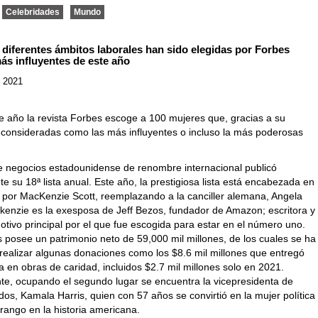
Celebridades
Mundo
 diferentes ámbitos laborales han sido elegidas por Forbes
ás influyentes de este año
, 2021
de año la revista Forbes escoge a 100 mujeres que, gracias a su
n consideradas como las más influyentes o incluso la más poderosas
de negocios estadounidense de renombre internacional publicó
e su 18ª lista anual. Este año, la prestigiosa lista está encabezada en
r por MacKenzie Scott, reemplazando a la canciller alemana, Angela
kenzie es la exesposa de Jeff Bezos, fundador de Amazon; escritora y
motivo principal por el que fue escogida para estar en el número uno.
 posee un patrimonio neto de 59,000 mil millones, de los cuales se ha
 realizar algunas donaciones como los $8.6 mil millones que entregó
a en obras de caridad, incluidos $2.7 mil millones solo en 2021.
e, ocupando el segundo lugar se encuentra la vicepresidenta de
os, Kamala Harris, quien con 57 años se convirtió en la mujer política
rango en la historia americana.