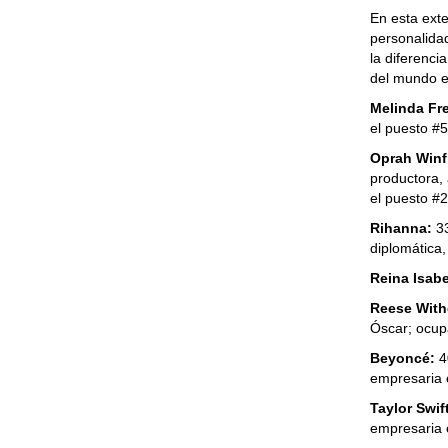
En esta exte
personalidad
la diferenc
del mundo e
Melinda Fr
el puesto #5
Oprah Winf
productora, 
el puesto #2
Rihanna:
33
diplomática,
Reina Isabel
Reese With
Óscar; ocup
Beyoncé:
4
empresaria 
Taylor Swif
empresaria 