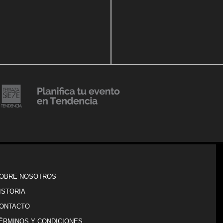
14 agosto, 2018
Julio Urribarrí celebra 3er
o, 2019
ersatorio CLÍNICA
aniversario como agente d
DENCIA BODY
prensa
20 julio, 2018
Lanzamiento de colección
Resort 2019 de No Pise La
iembre, 2018
i es Tendencia
Grama
OBRE NOSOTROS
ISTORIA
ONTACTO
ÉRMINOS Y CONDICIONES