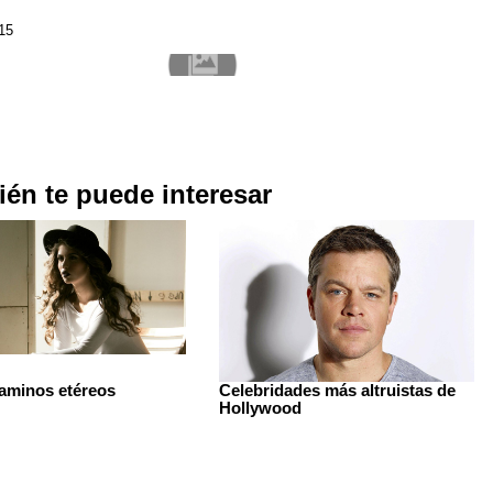
015
én te puede interesar
 caminos etéreos
Celebridades más altruistas de
Hollywood