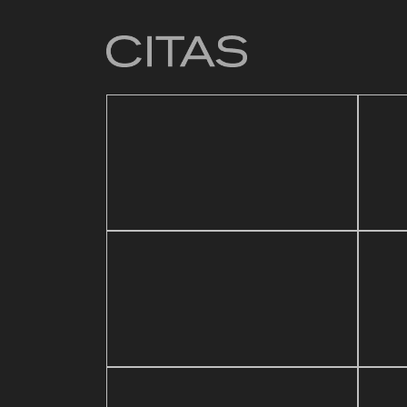
4 mar
Baza
21 mayo, 2026
ic Festival
Reapertura de Pin Zulia
Vale