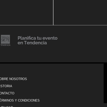
14 agosto, 2018
Julio Urribarrí celebra 3er
o, 2019
ersatorio CLÍNICA
aniversario como agente d
DENCIA BODY
prensa
20 julio, 2018
Lanzamiento de colección
Resort 2019 de No Pise La
iembre, 2018
i es Tendencia
Grama
OBRE NOSOTROS
ISTORIA
ONTACTO
ÉRMINOS Y CONDICIONES