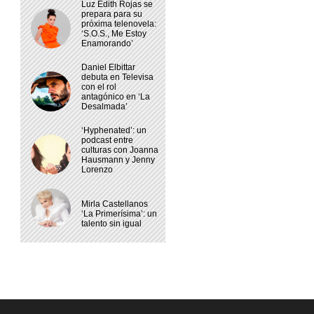
Luz Edith Rojas se
prepara para su
próxima telenovela:
‘S.O.S., Me Estoy
Enamorando’
Daniel Elbittar
debuta en Televisa
con el rol
antagónico en ‘La
Desalmada’
‘Hyphenated’: un
podcast entre
culturas con Joanna
Hausmann y Jenny
Lorenzo
Mirla Castellanos
‘La Primerísima’: un
talento sin igual