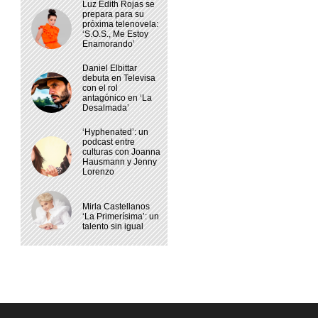
Luz Edith Rojas se
prepara para su
próxima telenovela:
‘S.O.S., Me Estoy
Enamorando’
Daniel Elbittar
debuta en Televisa
con el rol
antagónico en ‘La
Desalmada’
‘Hyphenated’: un
podcast entre
culturas con Joanna
Hausmann y Jenny
Lorenzo
Mirla Castellanos
‘La Primerísima’: un
talento sin igual