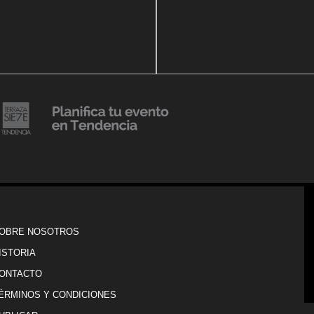
14 agosto, 2018
Julio Urribarrí celebra 3er
o, 2019
ersatorio CLÍNICA
aniversario como agente d
DENCIA BODY
prensa
20 julio, 2018
Lanzamiento de colección
Resort 2019 de No Pise La
iembre, 2018
i es Tendencia
Grama
OBRE NOSOTROS
ISTORIA
ONTACTO
ÉRMINOS Y CONDICIONES