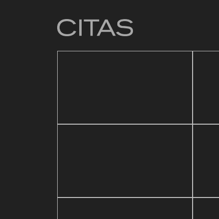
4 mar
Baza
21 mayo, 2026
ic Festival
Reapertura de Pin Zulia
Vale