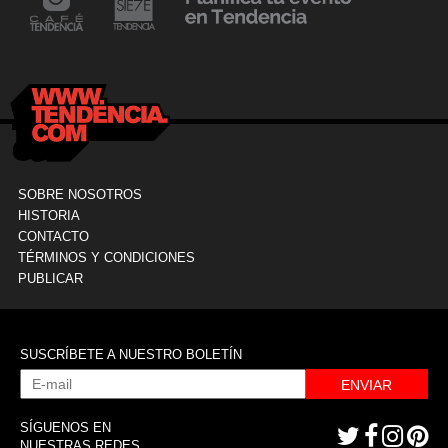
24 mayo, 2021
Dr. Ramón Marín inaugura consultorio en la
9
Clínica La Sagrada Familia
M
SOBRE NOSOTROS
HISTORIA
CONTACTO
TÉRMINOS Y CONDICIONES
PUBLICAR
SUSCRÍBETE A NUESTRO BOLETÍN
ENVIAR
SÍGUENOS EN
NUESTRAS REDES