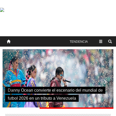
SOBRE NOSOTROS
HISTORIA
CONTACTO
TÉRMINOS Y CONDICIONES
PUBLICAR
TENDENCIA
Previous
Next
de
5 curiosidades del mundial 2026: el torneo más
grande de la historia