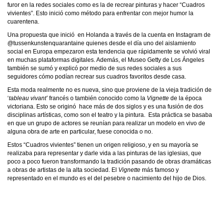
furor en la redes sociales como es la de recrear pinturas y hacer “Cuadros
vivientes”. Esto inició como método para enfrentar con mejor humor la
cuarentena.
Una propuesta que inició en Holanda a través de la cuenta en Instagram de
@tussenkunstenquarantaine quienes desde el día uno del aislamiento
social en Europa empezaron esta tendencia que rápidamente se volvió viral
en muchas plataformas digitales. Además, el Museo Getty de Los Ángeles
también se sumó y explicó por medio de sus redes sociales a sus
seguidores cómo podían recrear sus cuadros favoritos desde casa.
Esta moda realmente no es nueva, sino que proviene de la vieja tradición de
‘
tableau vivant’
francés o también conocido como la
Vignette
de la época
victoriana. Esto se originó hace más de dos siglos y es una fusión de dos
disciplinas artísticas, como son el teatro y la pintura. Esta práctica se basaba
en que un grupo de actores se reunían para realizar un modelo en vivo de
alguna obra de arte en particular, fuese conocida o no.
Estos “Cuadros vivientes” tienen un origen religioso, y en su mayoría se
realizaba para representar y darle vida a las pinturas de las iglesias, que
poco a poco fueron transformando la tradición pasando de obras dramáticas
a obras de artistas de la alta sociedad. El
Vignette
más famoso y
representado en el mundo es el del pesebre o nacimiento del hijo de Dios.