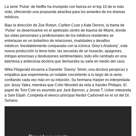
La serie ‘Pulse’ de Netflix ha irrumpido con fuerza en el top 10 de lo más
visto, ofreciendo una propuesta atractiva para los amantes de los dramas
médicos.
Bajo la dirección de Zoe Robyn, Carlton Cuse y Kate Dennis, la trama de
‘Pulse’ se desenvuelve en el ajetreado centro de trauma de Miami, donde
las vidas personales y profesionales de los médicos residentes se
entrelazan en un torbellino de relaciones, rivalidades y desafíos
médicos. Inevitablemente comparada con la icónica ‘Grey’s Anatomy’, esta
nueva producción lo tiene todo: las secuelas de un huracán, apagones,
intrigas amorosas y desilusiones sentimentales, todo ello centrado en una
talentosa y ambiciosa doctora que demuestra su valía en medio del caos.
Willa Fitzgerald encarna a Danielle ‘Danny’ Simm, una doctora perspicaz y
empática que experimenta un notable crecimiento a lo largo de la serie,
confiando cada vez más en su intuición. Su hermana Harper es interpretada
por Jessy Yates, mientras que Colin Woodell da vida a Xander Philipps. El
papel de Tom Cole es asumido por Jack Bannon, y Jessie T. Usher interpreta
a Sam Elijah. Completa el elenco principal Nestor Carbonell en el rol del Dr.
Soriano.