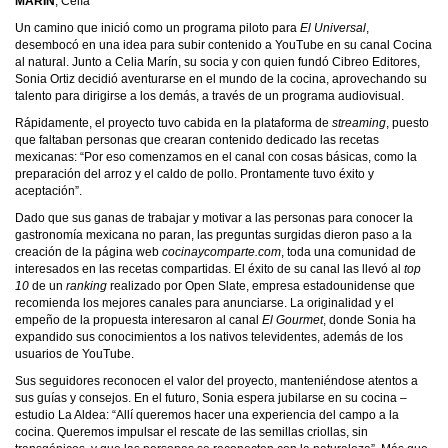
MARÍN
, Celía
Un camino que inició como un programa piloto para
El Universal
,
desembocó en una idea para subir contenido a YouTube en su canal Cocina
al natural. Junto a Celia Marín, su socia y con quien fundó Cibreo Editores,
Sonia Ortiz decidió aventurarse en el mundo de la cocina, aprovechando su
talento para dirigirse a los demás, a través de un programa audiovisual.
Rápidamente, el proyecto tuvo cabida en la plataforma de
streaming
, puesto
que faltaban personas que crearan contenido dedicado las recetas
mexicanas: “Por eso comenzamos en el canal con cosas básicas, como la
preparación del arroz y el caldo de pollo. Prontamente tuvo éxito y
aceptación”.
Dado que sus ganas de trabajar y motivar a las personas para conocer la
gastronomía mexicana no paran, las preguntas surgidas dieron paso a la
creación de la página web
cocinaycomparte.com
, toda una comunidad de
interesados en las recetas compartidas. El éxito de su canal las llevó al
top
10
de un
ranking
realizado por Open Slate, empresa estadounidense que
recomienda los mejores canales para anunciarse. La originalidad y el
empeño de la propuesta interesaron al canal
El Gourmet
, donde Sonia ha
expandido sus conocimientos a los nativos televidentes, además de los
usuarios de YouTube.
Sus seguidores reconocen el valor del proyecto, manteniéndose atentos a
sus guías y consejos. En el futuro, Sonia espera jubilarse en su cocina –
estudio La Aldea: “Allí queremos hacer una experiencia del campo a la
cocina. Queremos impulsar el rescate de las semillas criollas, sin