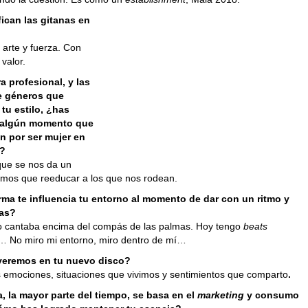
ican las gitanas en
 arte y fuerza. Con
 valor.
ra profesional, y las
e géneros que
tu estilo, ¿has
 algún momento que
n por ser mujer en
a?
que se nos da un
emos que reeducar a los que nos rodean.
ma te influencia tu entorno al momento de dar con un ritmo y
ras?
io cantaba encima del compás de las palmas. Hoy tengo
beats
s… No miro mi entorno, miro dentro de mí…
eremos en tu nuevo disco?
emociones, situaciones que vivimos y sentimientos que comparto
.
a, la mayor parte del tiempo, se basa en el
marketing
y consumo