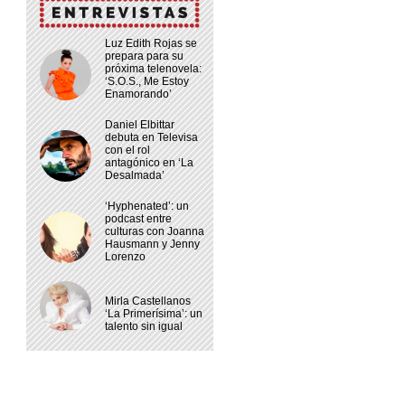
Luz Edith Rojas se
prepara para su
próxima telenovela:
‘S.O.S., Me Estoy
Enamorando’
Daniel Elbittar
debuta en Televisa
con el rol
antagónico en ‘La
Desalmada’
‘Hyphenated’: un
podcast entre
culturas con Joanna
Hausmann y Jenny
Lorenzo
Mirla Castellanos
‘La Primerísima’: un
talento sin igual