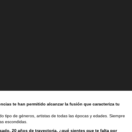
ncias te han permitido alcanzar la fusión que caracteriza tu
do tipo de géneros, artistas de todas las épocas y edades. Siempre
las escondidas.
sado, 20 años de trayectoria, ¿qué sientes que te falta por