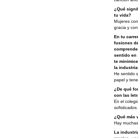
¿Qué signif
tu vida?
Mujeres con
gracia y con
En tu carre
fusiones d
comprende 
sentido en
te minimice
la industri
He sentido 
papel y ten
¿De qué for
con las let
En el coleg
sofisticado
¿Qué más v
Hay muchas 
La industri