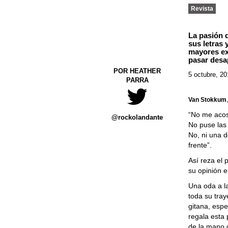
Revista
La pasión q
sus letras
mayores ex
pasar desa
POR HEATHER
5 octubre, 2
PARRA
Van Stokkum
“No me acost
@rockolandante
No puse las 
No, ni una d
frente”.
Así reza el
su opinión e
Una oda a l
toda su tray
gitana, esp
regala esta 
de la mano 