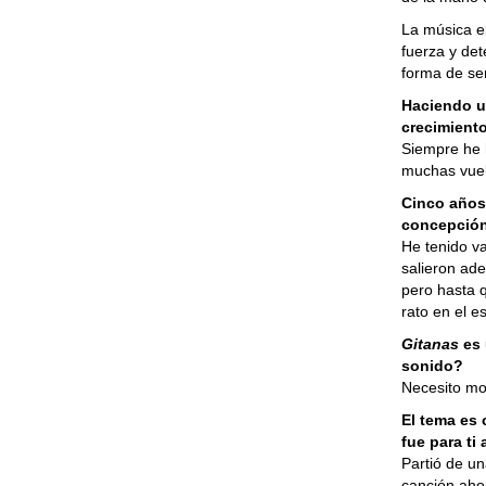
La música e
fuerza y det
forma de se
Haciendo un
crecimiento
Siempre he 
muchas vuelt
Cinco año
concepción
He tenido va
salieron ad
pero hasta 
rato en el e
Gitanas
es 
sonido?
Necesito mo
El tema es
fue para ti
Partió de u
canción aho