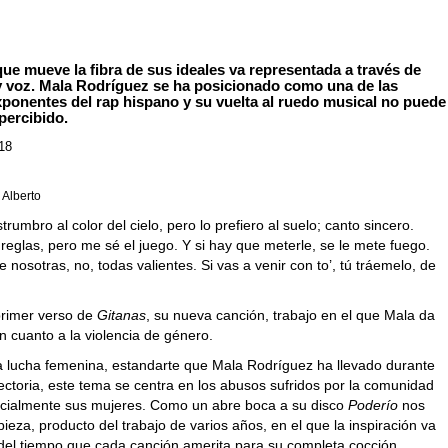
ue mueve la fibra de sus ideales va representada a través de
 y voz. Mala Rodríguez se ha posicionado como una de las
ponentes del rap hispano y su vuelta al ruedo musical no puede
percibido.
018
, Alberto
rumbro al color del cielo, pero lo prefiero al suelo; canto sincero.
reglas, pero me sé el juego. Y si hay que meterle, se le mete fuego.
e nosotras, no, todas valientes. Si vas a venir con to’, tú tráemelo, de
 primer verso de
Gitanas
, su nueva canción, trabajo en el que Mala da
n cuanto a la violencia de género.
a lucha femenina, estandarte que Mala Rodríguez ha llevado durante
ectoria, este tema se centra en los abusos sufridos por la comunidad
ecialmente sus mujeres. Como un abre boca a su disco
Poderío
nos
pieza, producto del trabajo de varios años, en el que la inspiración va
del tiempo que cada canción amerita para su completa cocción.