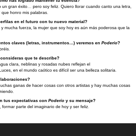
ómo has logrado mantener tu esencia?
 un gran éxito… pero soy feliz. Quiero llorar cuando canto una letra,
r que honro mis palabras.
rfilas en el futuro con tu nuevo material?
y mucha fuerza, la mujer que soy hoy es aún más poderosa que la
.
ntos claves (letras, instrumentos…) veremos en
Poderío
?
bréis.
 consideras que te describe?
ua clara, neblinas y rosadas nubes reflejan el
Luces, en el mundo caótico es difícil ser una belleza solitaria.
laboraciones?
muchas ganas de hacer cosas con otros artistas y hay muchas cosas
niendo.
n tus expectativas con
Poderío
y su mensaje?
formar parte del imaginario de hoy y ser feliz.