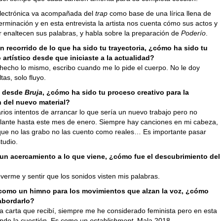
lectrónica va acompañada del
trap
como base de una lírica llena de
erminación y en esta entrevista la artista nos cuenta cómo sus actos y
r enaltecen sus palabras, y habla sobre la preparación de
Poderío
.
 recorrido de lo que ha sido tu trayectoria,
¿cómo ha sido tu
 artístico desde que iniciaste a la actualidad?
hecho lo mismo, escribo cuando me lo pide el cuerpo. No le doy
as, solo fluyo.
s desde
Bruja
, ¿cómo ha sido tu proceso creativo para la
 del nuevo material?
rios intentos de arrancar lo que sería un nuevo trabajo pero no
elante hasta este mes de enero. Siempre hay canciones en mi cabeza,
que no las grabo no las cuento como reales… Es importante pasar
studio.
un acercamiento a lo que viene, ¿cómo fue el descubrimiento del
verme y sentir que los sonidos visten mis palabras.
 como un himno para los movimientos que alzan la voz, ¿cómo
 abordarlo?
na carta que recibí, siempre me he considerado feminista pero en esta
ndo la cuestión. Es como un
establishment
, Mala 2018.