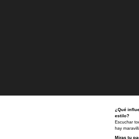
¿Qué influe
estilo?
Escuchar to
hay maravil
Miras tu pa