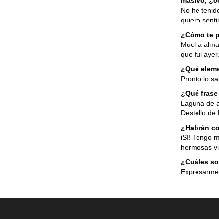
masivo, ¿c
No he tenido
quiero senti
¿Cómo te pe
Mucha alma 
que fui ayer
¿Qué eleme
Pronto lo sa
¿Qué frase
Laguna de ag
Destello de 
¿Habrán co
iSí! Tengo 
hermosas vi
¿Cuáles so
Expresarme, 