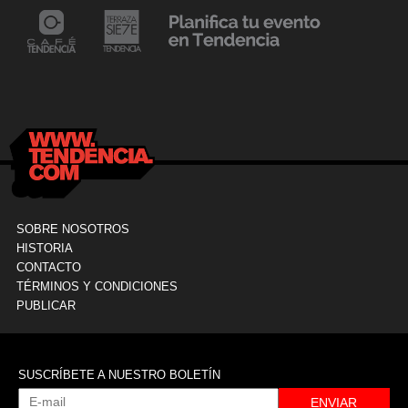
24 mayo, 2021
Dr. Ramón Marín inaugura consultorio en la
9
Clínica La Sagrada Familia
M
SOBRE NOSOTROS
HISTORIA
CONTACTO
TÉRMINOS Y CONDICIONES
PUBLICAR
SUSCRÍBETE A NUESTRO BOLETÍN
ENVIAR