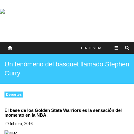
SOBRE NOSOTROS
HISTORIA
CONTACTO
TÉRMINOS Y CONDICIONES
PUBLICAR
TENDENCIA
Un fenómeno del básquet llamado Stephen
Curry
Deportes
El base de los Golden State Warriors es la sensación del
momento en la NBA.
29 febrero, 2016