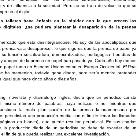
s y de influencia a la sociedad. Pero no se trata de volcar lo que se
mpreso al digital.
s talleres hace énfasis en la rápidez con la que crecen las
s digitales, ¿se pudiera plantear la desaparición de la prensa
mercado que está desintegrándose. No soy de los apocalípticos que
a prensa va a desaparecer, lo que digo es que la prensa de papel ya
 su función socializadora, democratizadora, pedagógica. Los días de
a y apogeo de la prensa en papel han pasado ya. Cada año hay menos
de papel tanto en Estados Unidos como en Europa Occidental.
El País
e ha mantenido, todavía gana dinero, pero sería mentira pretender
 igual que hace cinco años o diez años.
ing, novelista y dramaturgo inglés, decía que un periódico consta
l mismo número de palabras, haya noticias o no; mientras que
cuestiona la mala planificación de la prensa latinoamericana por
los periodistas una producción media con el fin de llenar las llamadas
páginas en blanco), que puede resultar perjudicial. En sus charlas
e la producción diaria de un periodista no debe de exceder de un
n el fin de que pueda realizar una excelente investigación.