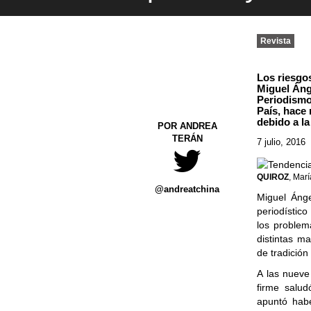
Revista
Los riesgo
Miguel Áng
Periodismo
País, hace 
debido a la
POR ANDREA
TERÁN
7 julio, 2016
QUIROZ
, Marí
@andreatchina
Miguel Ánge
periodístico
los problem
distintas m
de tradición
A las nueve
firme salu
apuntó habe