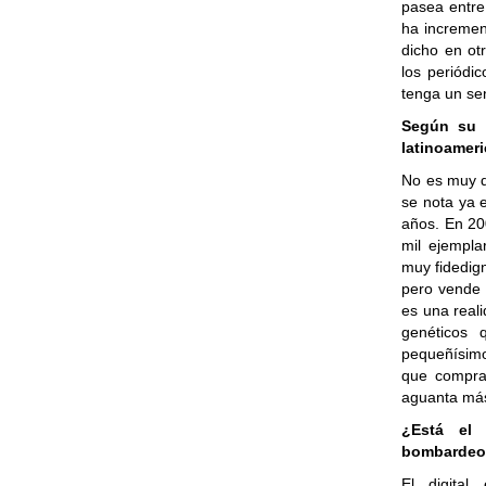
pasea entre
ha incremen
dicho en ot
los periódi
tenga un se
Según su d
latinoamer
No es muy di
se nota ya 
años. En 2
mil ejempla
muy fidedig
pero vende 
es una reali
genéticos 
pequeñísimo
que compran
aguanta más 
¿Está el 
bombardeo 
El digital