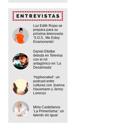
Luz Edith Rojas se
prepara para su
próxima telenovela:
‘S.O.S., Me Estoy
Enamorando’
Daniel Elbittar
debuta en Televisa
con el rol
antagónico en ‘La
Desalmada’
‘Hyphenated’: un
podcast entre
culturas con Joanna
Hausmann y Jenny
Lorenzo
Mirla Castellanos
‘La Primerísima’: un
talento sin igual