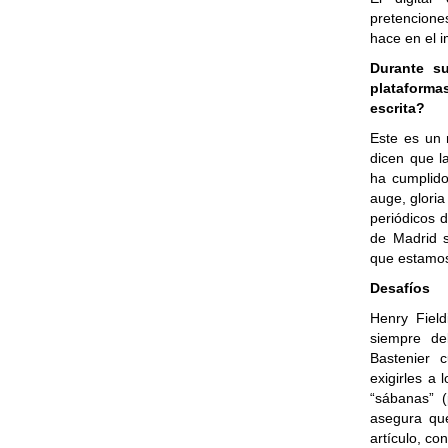
pretencione
hace en el i
Durante su
plataforma
escrita?
Este es un 
dicen que l
ha cumplido
auge, glori
periódicos 
de Madrid s
que estamos
Desafíos
Henry Field
siempre de
Bastenier 
exigirles a 
“sábanas” (
asegura qu
artículo, co