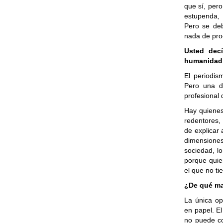
que sí, per
estupenda, 
Pero se deb
nada de pro
Usted decí
humanidad,
El periodis
Pero una d
profesional 
Hay quienes 
redentores,
de explicar 
dimensione
sociedad, lo
porque quie
el que no ti
¿De qué ma
La única op
en papel. El
no puede co