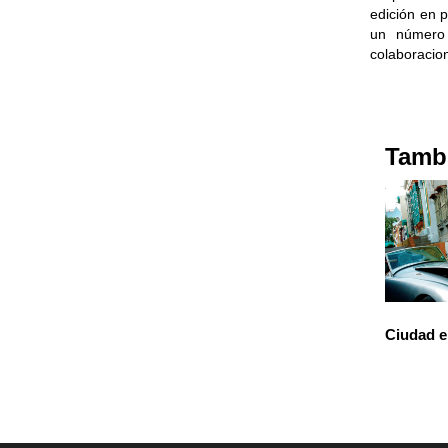
edición en 
un número 
colaboracio
Tambi
Ciudad e