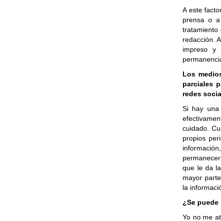
A este facto
prensa o a 
tratamiento 
redacción. 
impreso y
permanencia
Los medios
parciales p
redes socia
Si hay una 
efectivament
cuidado. Cua
propios per
informació
permanecer 
que le da l
mayor parte
la informaci
¿Se puede 
Yo no me at