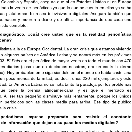
 Colombia y España, asegura que ni en Estados Unidos ni en Europa
tado la venta de periódicos ya que lo que se cuenta en ellos ya se ha
ras plataformas bien sea televisivas o digitales. Asegura también que
cos nacen y mueren a diario y de allí la importancia de que cada uno
ntido completo.
iagnóstico, ¿cuál cree usted que es la realidad periodística
icana?
stinta a la de Europa Occidental. La gran crisis que estamos viviendo
en algunos países de América Latina y se notará más en los próximos
003,
El País
era el periódico de mayor venta en todo el mundo con 470
res diarios (cosa que no decíamos nosotros, era un control externo
no). Hoy probablemente siga siéndolo en el mundo de habla castellana
un poco menos de la mitad, es decir, unos 220 mil ejemplares y esto
dad. En América Latina no se nota tanto la paradoja por los problemas
que tiene la prensa latinoamericana, y es que el mercado es
. Al ser tan pequeño disminuye más lentamente, porque los únicos
 periódicos son las clases media para arriba. Ese tipo de público
la crisis.
periodismo impreso preparado para resistir el constante
de información que dejan a su paso los medios digitales?
 es otro periódico, con las mismas caracterísicas, tendencias,