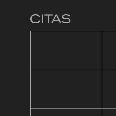
4 mar
Baza
21 mayo, 2026
ic Festival
Reapertura de Pin Zulia
Vale