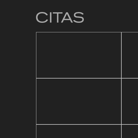
4 mar
Baza
21 mayo, 2026
ic Festival
Reapertura de Pin Zulia
Vale