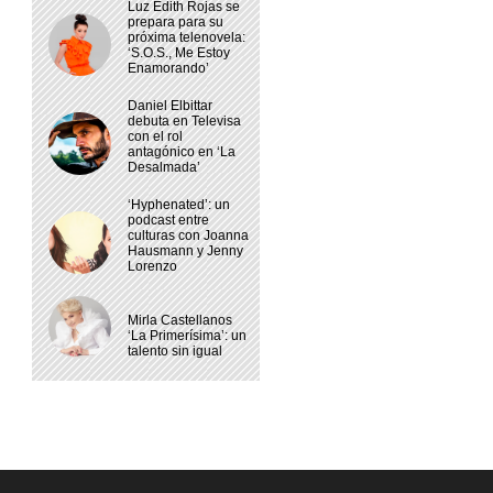
Luz Edith Rojas se
prepara para su
próxima telenovela:
‘S.O.S., Me Estoy
Enamorando’
Daniel Elbittar
debuta en Televisa
con el rol
antagónico en ‘La
Desalmada’
‘Hyphenated’: un
podcast entre
culturas con Joanna
Hausmann y Jenny
Lorenzo
Mirla Castellanos
‘La Primerísima’: un
talento sin igual