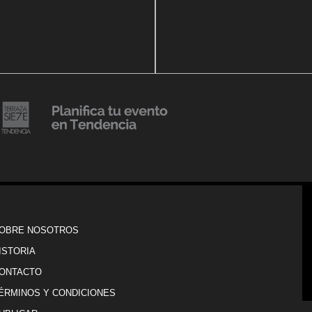
14 agosto, 2018
Julio Urribarrí celebra 3er
o, 2019
ersatorio CLÍNICA
aniversario como agente d
DENCIA BODY
prensa
20 julio, 2018
Lanzamiento de colección
Resort 2019 de No Pise La
iembre, 2018
i es Tendencia
Grama
OBRE NOSOTROS
ISTORIA
ONTACTO
ÉRMINOS Y CONDICIONES