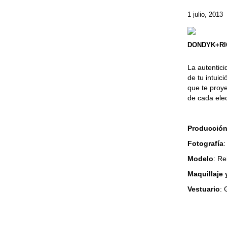
1 julio, 2013
DONDYK+R
La autentici
de tu intuic
que te proy
de cada elec
Producció
Fotografía
Modelo
: Re
Maquillaje
Vestuario
: 