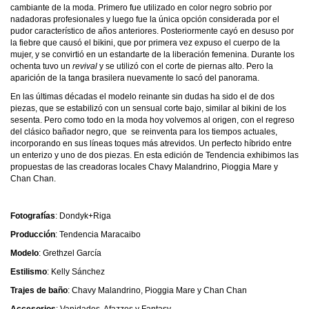
cambiante de la moda. Primero fue utilizado en color negro sobrio por
nadadoras profesionales y luego fue la única opción considerada por el
pudor característico de años anteriores. Posteriormente cayó en desuso por
la fiebre que causó el bikini, que por primera vez expuso el cuerpo de la
mujer, y se convirtió en un estandarte de la liberación femenina. Durante los
ochenta tuvo un
revival
y se utilizó con el corte de piernas alto. Pero la
aparición de la tanga brasilera nuevamente lo sacó del panorama.
En las últimas décadas el modelo reinante sin dudas ha sido el de dos
piezas, que se estabilizó con un sensual corte bajo, similar al bikini de los
sesenta. Pero como todo en la moda hoy volvemos al origen, con el regreso
del clásico bañador negro, que se reinventa para los tiempos actuales,
incorporando en sus líneas toques más atrevidos. Un perfecto híbrido entre
un enterizo y uno de dos piezas. En esta edición de Tendencia exhibimos las
propuestas de las creadoras locales Chavy Malandrino, Pioggia Mare y
Chan Chan.
Fotografías
: Dondyk+Riga
Producción
: Tendencia Maracaibo
Modelo
: Grethzel García
Estilismo
: Kelly Sánchez
Trajes de baño
: Chavy Malandrino, Pioggia Mare y Chan Chan