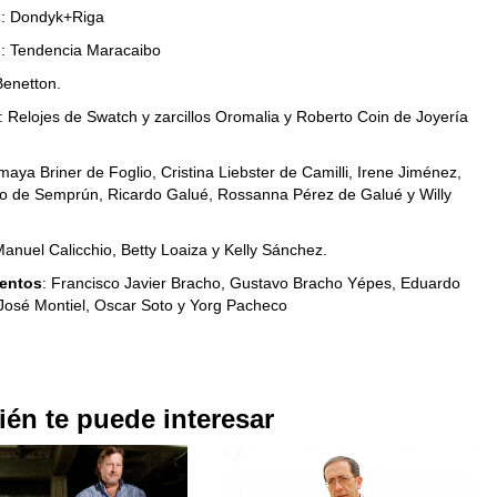
s
: Dondyk+Riga
n
: Tendencia Maracaibo
Benetton.
: Relojes de Swatch y zarcillos Oromalia y Roberto Coin de Joyería
maya Briner de Foglio, Cristina Liebster de Camilli, Irene Jiménez,
do de Semprún, Ricardo Galué, Rossanna Pérez de Galué y Willy
Manuel Calicchio, Betty Loaiza y Kelly Sánchez.
entos
: Francisco Javier Bracho, Gustavo Bracho Yépes, Eduardo
 José Montiel, Oscar Soto y Yorg Pacheco
én te puede interesar