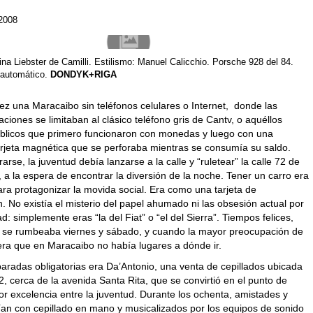
 2008
ina Liebster de Camilli. Estilismo: Manuel Calicchio. Porsche 928 del 84.
 automático.
DONDYK+RIGA
ez una Maracaibo sin teléfonos celulares o Internet, donde las
ciones se limitaban al clásico teléfono gris de Cantv, o aquéllos
úblicos que primero funcionaron con monedas y luego con una
rjeta magnética que se perforaba mientras se consumía su saldo.
arse, la juventud debía lanzarse a la calle y “ruletear” la calle 72 de
, a la espera de encontrar la diversión de la noche. Tener un carro era
ra protagonizar la movida social. Era como una tarjeta de
ón. No existía el misterio del papel ahumado ni las obsesión actual por
ad: simplemente eras “la del Fiat” o “el del Sierra”. Tiempos felices,
 se rumbeaba viernes y sábado, y cuando la mayor preocupación de
 era que en Maracaibo no había lugares a dónde ir.
aradas obligatorias era Da’Antonio, una venta de cepillados ubicada
72, cerca de la avenida Santa Rita, que se convirtió en el punto de
r excelencia entre la juventud. Durante los ochenta, amistades y
an con cepillado en mano y musicalizados por los equipos de sonido