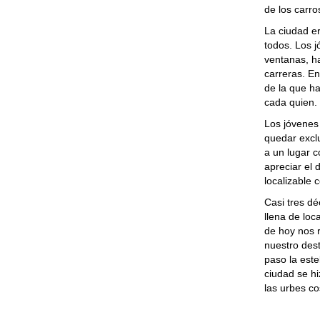
de los carro
La ciudad er
todos. Los j
ventanas, ha
carreras. En
de la que h
cada quien.
Los jóvenes
quedar exclu
a un lugar 
apreciar el 
localizable 
Casi tres d
llena de loc
de hoy nos r
nuestro dest
paso la est
ciudad se hi
las urbes co