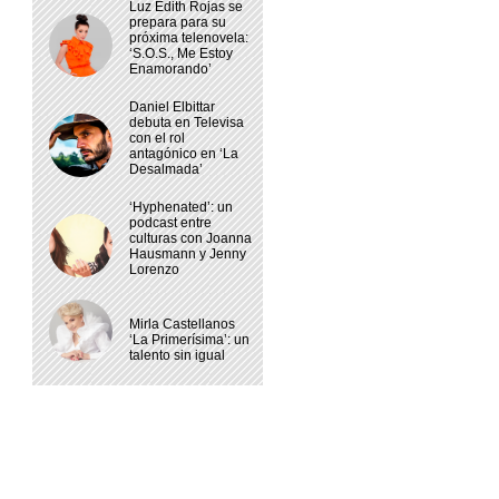
Luz Edith Rojas se
prepara para su
próxima telenovela:
‘S.O.S., Me Estoy
Enamorando’
Daniel Elbittar
debuta en Televisa
con el rol
antagónico en ‘La
Desalmada’
‘Hyphenated’: un
podcast entre
culturas con Joanna
Hausmann y Jenny
Lorenzo
Mirla Castellanos
‘La Primerísima’: un
talento sin igual