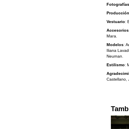
Fotografía
Producció
Vestuario
: 
Accesorios
Mara.
Modelos
: A
Iliana Lava
Neuman.
Estilismo
: 
Agradecimi
Castellano,
Tambi