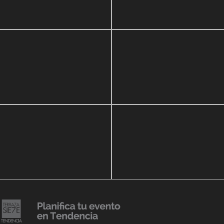
zo, 2020
16 septiembre, 2018
r Show a beneficio de
Lanzmiento Legacy Aruba
ria Perozo
Luxury Condominiums
14 agosto, 2018
Julio Urribarrí celebra 3er
o, 2019
ersatorio CLÍNICA
aniversario como agente d
DENCIA BODY
prensa
20 julio, 2018
Lanzamiento de colección