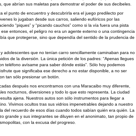
s, que abrían sus maletas para demostrar el poder de sus decibeles.
a el punto de encuentro y descubrirla era el juego predilecto por
óvenes lo jugaban desde sus carros, saliendo eufóricos por las
ciendo “piques” y “picando cauchos” como si la vía fuera una pista
 ese entonces, el peligro no era un agente externo o una contingencia
abía que protegerse, sino que dependía del sentido de la prudencia de
 y adolescentes que no tenían carro sencillamente caminaban para no
idos de la diversión. La única petición de los padres: “Apenas llegues
con teléfono avísame para saber dónde estás”. Sólo hoy podemos
disfrute que significaba ese derecho a no estar disponible, a no ser
con tan sólo presionar un botón.
écadas después nos encontramos con una Maracaibo muy diferente,
ales nocturnos, diversiones y todo lo que esto representa. La ciudad
esulta ajena. Nuestros autos son sólo instrumentos para llegar a
ino. Vivimos ocultos tras sus vidrios impenetrables dejando a nuestro
ela del recuerdo de esos días cuando todos sabían quién era quién. La
zo grande y sus integrantes se diluyen en el anonimato, tan propio de
smopolitas, con la excusa del progreso.