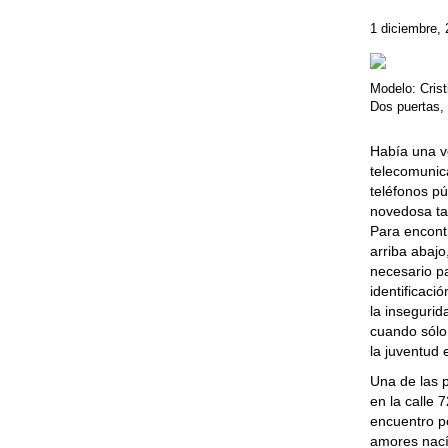
1 diciembre,
Modelo: Crist
Dos puertas,
Había una v
telecomunica
teléfonos p
novedosa ta
Para encontr
arriba abajo
necesario pa
identificaci
la insegurid
cuando sólo
la juventud
Una de las p
en la calle 
encuentro po
amores nací