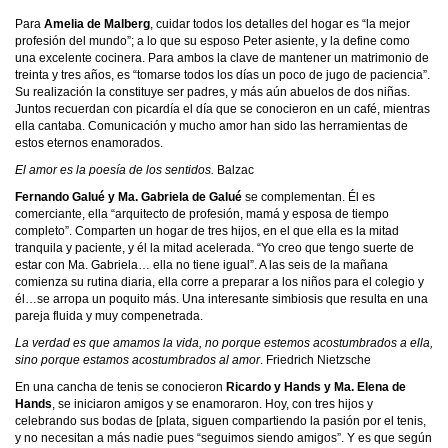
Para
Amelia de Malberg
, cuidar todos los detalles del hogar es “la mejor
profesión del mundo”; a lo que su esposo Peter asiente, y la define como
una excelente cocinera. Para ambos la clave de mantener un matrimonio de
treinta y tres años, es “tomarse todos los días un poco de jugo de paciencia”.
Su realización la constituye ser padres, y más aún abuelos de dos niñas.
Juntos recuerdan con picardía el día que se conocieron en un café, mientras
ella cantaba. Comunicación y mucho amor han sido las herramientas de
estos eternos enamorados.
El amor es la poesía de los sentidos.
Balzac
Fernando Galué y Ma. Gabriela de Galué
se complementan. Él es
comerciante, ella “arquitecto de profesión, mamá y esposa de tiempo
completo”. Comparten un hogar de tres hijos, en el que ella es la mitad
tranquila y paciente, y él la mitad acelerada. “Yo creo que tengo suerte de
estar con Ma. Gabriela… ella no tiene igual”. A las seis de la mañana
comienza su rutina diaria, ella corre a preparar a los niños para el colegio y
él…se arropa un poquito más. Una interesante simbiosis que resulta en una
pareja fluida y muy compenetrada.
La verdad es que amamos la vida, no porque estemos acostumbrados a ella,
sino porque estamos acostumbrados al amor
. Friedrich Nietzsche
En una cancha de tenis se conocieron
Ricardo y Hands y Ma. Elena de
Hands
, se iniciaron amigos y se enamoraron. Hoy, con tres hijos y
celebrando sus bodas de [plata, siguen compartiendo la pasión por el tenis,
y no necesitan a más nadie pues “seguimos siendo amigos”. Y es que según