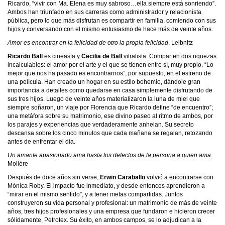
Ricardo, “vivir con Ma. Elena es muy sabroso…ella siempre está sonriendo”.
Ambos han triunfado en sus carreras como administrador y relacionista
pública, pero lo que más disfrutan es compartir en familia, comiendo con sus
hijos y conversando con el mismo entusiasmo de hace más de veinte años.
Amor es encontrar en la felicidad de otro la propia felicidad
. Leibnitz
Ricardo Ball
es cineasta y
Cecilia de Ball
vitralista. Comparten dos riquezas
incalculables: el amor por el arte y el que se tienen entre sí, muy propio. “Lo
mejor que nos ha pasado es encontrarnos”, por supuesto, en el estreno de
una película. Han creado un hogar en su estilo bohemio, dándole gran
importancia a detalles como quedarse en casa simplemente disfrutando de
sus tres hijos. Luego de veinte años materializaron la luna de miel que
siempre soñaron, un viaje por Florencia que Ricardo define “de encuentro”;
una metáfora sobre su matrimonio, ese divino paseo al ritmo de ambos, por
los parajes y experiencias que verdaderamente anhelan. Su secreto
descansa sobre los cinco minutos que cada mañana se regalan, retozando
antes de enfrentar el día.
Un amante apasionado ama hasta los defectos de la persona a quien ama.
Molière
Después de doce años sin verse,
Erwin Caraballo
volvió a encontrarse con
Mónica Roby. El impacto fue inmediato, y desde entonces aprendieron a
“mirar en el mismo sentido”, y a tener metas compartidas. Juntos
construyeron su vida personal y profesional: un matrimonio de más de veinte
años, tres hijos profesionales y una empresa que fundaron e hicieron crecer
sólidamente, Petrotex. Su éxito, en ambos campos, se lo adjudican a la