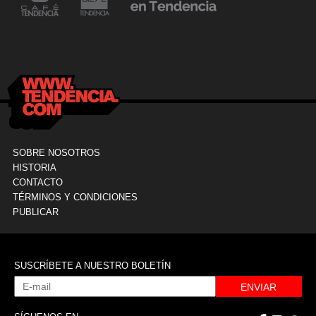
24 mayo, 2021
Dr. Ramón Marín inaugura consultorio en la
9
Clínica La Sagrada Familia
M
SOBRE NOSOTROS
HISTORIA
CONTACTO
TÉRMINOS Y CONDICIONES
PUBLICAR
SUSCRÍBETE A NUESTRO BOLETÍN
ENVIAR