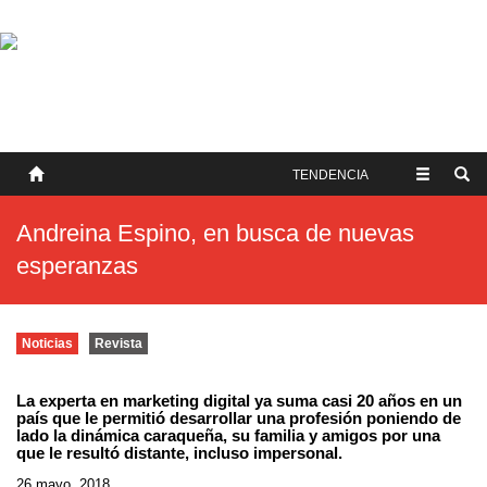
SOBRE NOSOTROS
HISTORIA
CONTACTO
TÉRMINOS Y CONDICIONES
PUBLICAR
TENDENCIA
Andreina Espino, en busca de nuevas
esperanzas
Noticias
Revista
La experta en marketing digital ya suma casi 20 años en un
país que le permitió desarrollar una profesión poniendo de
lado la dinámica caraqueña, su familia y amigos por una
que le resultó distante, incluso impersonal.
26 mayo, 2018