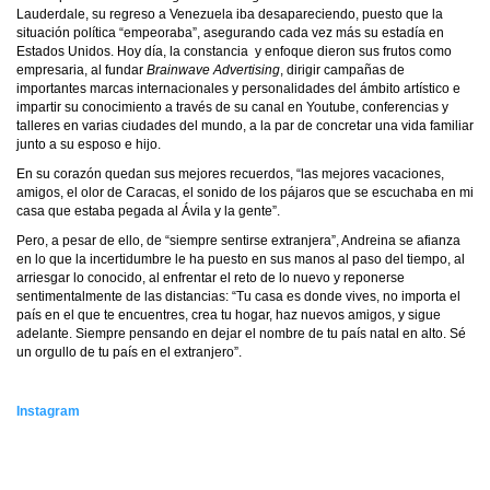
Lauderdale, su regreso a Venezuela iba desapareciendo, puesto que la
situación política “empeoraba”, asegurando cada vez más su estadía en
Estados Unidos. Hoy día, la constancia y enfoque dieron sus frutos como
empresaria, al fundar
Brainwave Advertising
, dirigir campañas de
importantes marcas internacionales y personalidades del ámbito artístico e
impartir su conocimiento a través de su canal en Youtube, conferencias y
talleres en varias ciudades del mundo, a la par de concretar una vida familiar
junto a su esposo e hijo.
En su corazón quedan sus mejores recuerdos, “las mejores vacaciones,
amigos, el olor de Caracas, el sonido de los pájaros que se escuchaba en mi
casa que estaba pegada al Ávila y la gente”.
Pero, a pesar de ello, de “siempre sentirse extranjera”, Andreina se afianza
en lo que la incertidumbre le ha puesto en sus manos al paso del tiempo, al
arriesgar lo conocido, al enfrentar el reto de lo nuevo y reponerse
sentimentalmente de las distancias: “Tu casa es donde vives, no importa el
país en el que te encuentres, crea tu hogar, haz nuevos amigos, y sigue
adelante. Siempre pensando en dejar el nombre de tu país natal en alto. Sé
un orgullo de tu país en el extranjero”.
Instagram