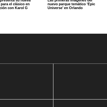
 presenta su nueva
Las primeras imágenes del
para el clásico en
nuevo parque temático ‘Epic
ción con Karol G
Universe’ en Orlando