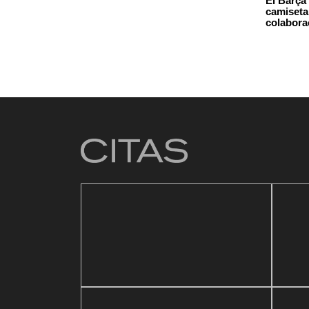
El Barça
camiseta 
colabora