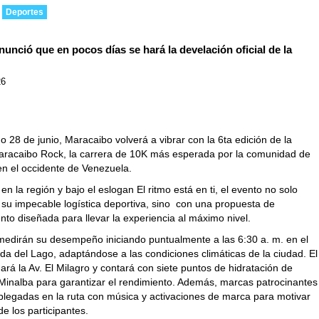
Deportes
unció que en pocos días se hará la develación oficial de la
26
 28 de junio, Maracaibo volverá a vibrar con la 6ta edición de la
racaibo Rock, la carrera de 10K más esperada por la comunidad de
en el occidente de Venezuela.
 en la región y bajo el eslogan El ritmo está en ti, el evento no solo
 su impecable logística deportiva, sino con una
propuesta de
ento
diseñada para llevar la experiencia al máximo nivel.
 medirán su desempeño iniciando puntualmente a las 6:30 a. m. en el
da del Lago, adaptándose a las condiciones climáticas de la ciudad.
El
ará la Av. El Milagro y contará con siete puntos de hidratación de
Minalba para garantizar el rendimiento. Además, m
arcas patrocinantes
plegadas en la ruta con música y activaciones de marca para motivar
e los participantes.