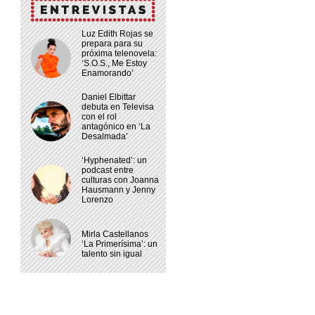
Luz Edith Rojas se
prepara para su
próxima telenovela:
‘S.O.S., Me Estoy
Enamorando’
Daniel Elbittar
debuta en Televisa
con el rol
antagónico en ‘La
Desalmada’
‘Hyphenated’: un
podcast entre
culturas con Joanna
Hausmann y Jenny
Lorenzo
Mirla Castellanos
‘La Primerísima’: un
talento sin igual