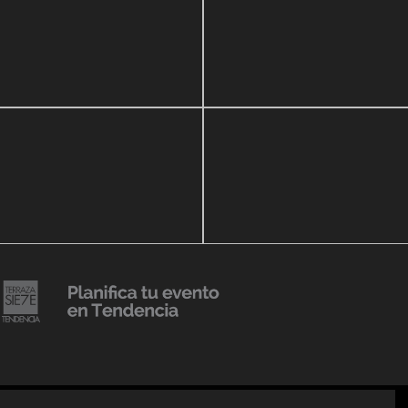
zo, 2020
16 septiembre, 2018
r Show a beneficio de
Lanzmiento Legacy Aruba
ria Perozo
Luxury Condominiums
14 agosto, 2018
Julio Urribarrí celebra 3er
o, 2019
ersatorio CLÍNICA
aniversario como agente d
DENCIA BODY
prensa
20 julio, 2018
Lanzamiento de colección
Resort 2019 de No Pise La
iembre, 2018
i es Tendencia
Grama