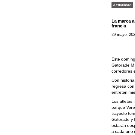
Actualidad
La marca an
franela
29 mayo, 20
Este domingo
Gatorade Ma
corredores 
Con historia
regresa con
entretenimi
Los atletas
parque Vere
trayecto tom
Gatorade y 
estarán des
a cada uno d