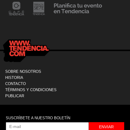
24 mayo, 2021
Dr. Ramón Marín inaugura consultorio en la
9
Clínica La Sagrada Familia
M
SOBRE NOSOTROS
HISTORIA
CONTACTO
TÉRMINOS Y CONDICIONES
PUBLICAR
SUSCRÍBETE A NUESTRO BOLETÍN
ENVIAR