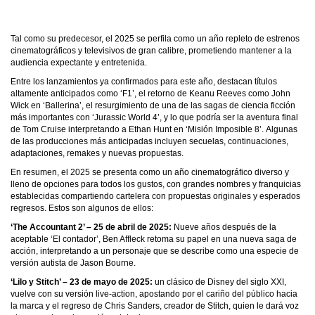
Tal como su predecesor, el 2025 se perfila como un año repleto de estrenos
cinematográficos y televisivos de gran calibre, prometiendo mantener a la
audiencia expectante y entretenida.
Entre los lanzamientos ya confirmados para este año, destacan títulos
altamente anticipados como ‘F1’, el retorno de Keanu Reeves como John
Wick en ‘Ballerina’, el resurgimiento de una de las sagas de ciencia ficción
más importantes con ‘Jurassic World 4’, y lo que podría ser la aventura final
de Tom Cruise interpretando a Ethan Hunt en ‘Misión Imposible 8’.
Algunas
de las producciones más anticipadas incluyen secuelas, continuaciones,
adaptaciones, remakes y nuevas propuestas.
En resumen, el 2025 se presenta como un año cinematográfico diverso y
lleno de opciones para todos los gustos, con grandes nombres y franquicias
establecidas compartiendo cartelera con propuestas originales y esperados
regresos. Estos son algunos de ellos:
‘The Accountant 2’ – 25 de abril de 2025:
Nueve años después de la
aceptable ‘El contador’, Ben Affleck retoma su papel en una nueva saga de
acción, interpretando a un personaje que se describe como una especie de
versión autista de Jason Bourne.
‘Lilo y Stitch’ – 23 de mayo de 2025:
un clásico de Disney del siglo XXI,
vuelve con su versión live-action, apostando por el cariño del público hacia
la marca y el regreso de Chris Sanders, creador de Stitch, quien le dará voz