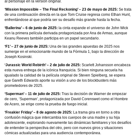
al personaje en la versión original.
‘Mission Impossible – The Final Reckoning’ – 23 de mayo de 2025:
Se trata
de una continuación directa en la que Tom Cruise regresa como Ethan Hunt,
enfrentándose al que podría ser su desafío más grande hasta la fecha.
‘Ballerina’ – 6 de junio de 2025:
la cinta expande el universo de John Wick
con la primera película derivada protagonizada por Ana de Armas, aunque
Keanu Reeves también participa en un papel secundario.
‘F1’ – 27 de junio de 2025:
Una de las grandes apuestas de 2025 nos
sumerge en el emocionante mundo de la Fórmula 1, bajo la dirección de
Joseph Kosinski.
‘Jurassic World Rebirth’ – 2 de julio de 2025:
Scarlett Johansson encabeza
esta nueva entrega de la icónica franquicia. Si bien ninguna secuela ha
igualado la calidad de la película original de Steven Spielberg, se espera
que Gareth Edwards aporte su visión a uno de los blockbusters más
prometedores de 2025.
‘Superman’ – 11 de julio de 2025:
Tras la decisión de Warner de empezar
de cero, ‘Superman’, protagonizada por David Corenswet como el Hombre
de Acero, se erige como la prueba de fuego inicial.
‘Freakier Friday’ – 8 de agosto de 2025:
La trama gira en torno a otra
confusión mágica que intercambia los cuerpos de una madre y su hija
adolescente, explorando nuevamente las dinámicas familiares y los desafíos
de entender la perspectiva del otro, pero con nuevos giros y situaciones
cómicas actualizadas para una audiencia contemporánea.