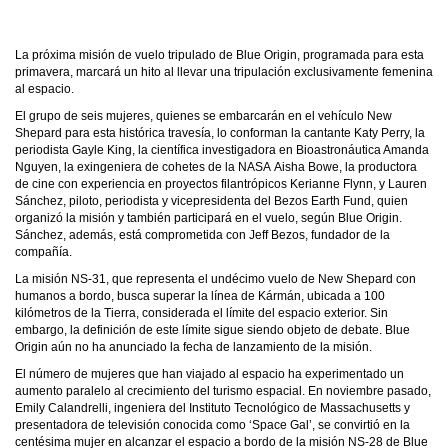
La próxima misión de vuelo tripulado de Blue Origin, programada para esta
primavera, marcará un hito al llevar una tripulación exclusivamente femenina
al espacio.
El grupo de seis mujeres, quienes se embarcarán en el vehículo New
Shepard para esta histórica travesía, lo conforman la cantante Katy Perry, la
periodista Gayle King, la científica investigadora en Bioastronáutica Amanda
Nguyen, la exingeniera de cohetes de la NASA
Aisha Bowe, la productora
de cine con experiencia en proyectos filantrópicos Kerianne Flynn, y Lauren
Sánchez, piloto, periodista y vicepresidenta del Bezos Earth Fund, quien
organizó la misión y también participará en el vuelo, según Blue Origin.
Sánchez, además, está comprometida con Jeff Bezos, fundador de la
compañía.
La misión NS-31, que representa el undécimo vuelo de New Shepard con
humanos a bordo, busca superar la línea de Kármán, ubicada a 100
kilómetros de la Tierra, considerada el límite del espacio exterior. Sin
embargo, la definición de este límite sigue siendo objeto de debate. Blue
Origin aún no ha anunciado la fecha de lanzamiento de la misión.
El número de mujeres que han viajado al espacio ha experimentado un
aumento paralelo al crecimiento del turismo espacial. En noviembre pasado,
Emily Calandrelli, ingeniera del Instituto Tecnológico de Massachusetts y
presentadora de televisión conocida como ‘Space Gal’, se convirtió en la
centésima mujer en alcanzar el espacio a bordo de la misión NS-28 de Blue