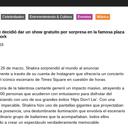
Celebridades
Entretenimiento & Cultura
Eventos
Música
e decidió dar un show gratuito por sorpresa en la famosa plaza
York
24
 26 de marzo, Shakira sorprendió al mundo al anunciar
ente a través de su cuenta de Instagram que ofrecería un concierto
el icónico escenario de Times Square en cuestión de horas.
oria de la talentosa cantante generó un impacto masivo, atrayendo a
00 personas que acudieron con entusiasmo para disfrutar del
niciando con uno de sus grandes éxitos ‘Hips Don’t Lie’. Con una
n impecable, Shakira hizo uso de pantallas gigantes que proyectaban
ca presencia, una deslumbrante iluminación que envolvía el escenario
dinario grupo de bailarines que la acompañaban, todos ellos
do a crear un espectáculo verdaderamente memorable.