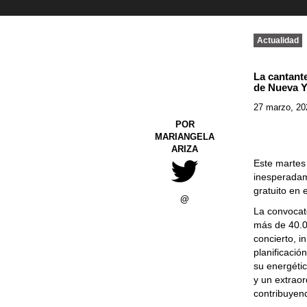
Actualidad
La cantant
de Nueva 
27 marzo, 20
POR
MARIANGELA
ARIZA
Este martes
inesperadam
gratuito en 
@
La convocat
más de 40.0
concierto, i
planificació
su energéti
y un extraor
contribuyen