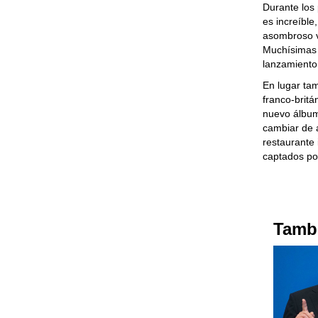
Durante los
es increíble
asombroso v
Muchísimas 
lanzamiento
En lugar tam
franco-britá
nuevo álbum
cambiar de a
restaurante
captados po
Tambi