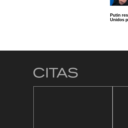
Putin re
Unidos p