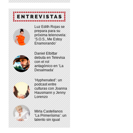
Luz Edith Rojas se
prepara para su
próxima telenovela:
‘S.O.S., Me Estoy
Enamorando’
Daniel Elbittar
debuta en Televisa
con el rol
antagónico en ‘La
Desalmada’
‘Hyphenated’: un
podcast entre
culturas con Joanna
Hausmann y Jenny
Lorenzo
Mirla Castellanos
‘La Primerísima’: un
talento sin igual