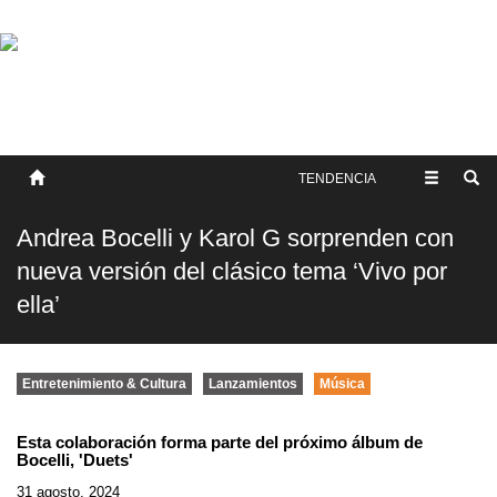
SOBRE NOSOTROS
HISTORIA
CONTACTO
TÉRMINOS Y CONDICIONES
PUBLICAR
TENDENCIA
Andrea Bocelli y Karol G sorprenden con
nueva versión del clásico tema ‘Vivo por
ella’
Entretenimiento & Cultura
Lanzamientos
Música
Esta colaboración forma parte del próximo álbum de
Bocelli, 'Duets'
31 agosto, 2024