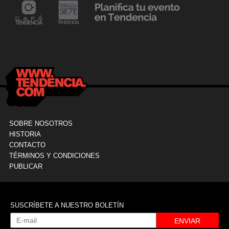
24 mayo, 2021
Dr. Ramón Marín inaugura consultorio en la
9
Clínica La Sagrada Familia
M
SOBRE NOSOTROS
HISTORIA
CONTACTO
TÉRMINOS Y CONDICIONES
PUBLICAR
SUSCRÍBETE A NUESTRO BOLETÍN
ENVIAR