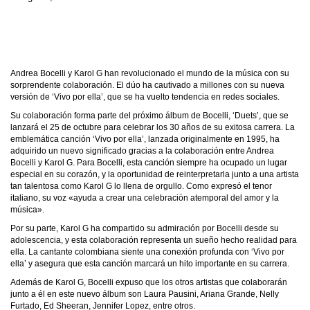
Andrea Bocelli y Karol G han revolucionado el mundo de la música con su
sorprendente colaboración. El dúo ha cautivado a millones con su nueva
versión de ‘Vivo por ella’, que se ha vuelto tendencia en redes sociales.
Su colaboración forma parte del próximo álbum de Bocelli, ‘Duets’, que se
lanzará el 25 de octubre para celebrar los 30 años de su exitosa carrera. La
emblemática canción ‘Vivo por ella’, lanzada originalmente en 1995, ha
adquirido un nuevo significado gracias a la colaboración entre Andrea
Bocelli y Karol G. Para Bocelli, esta canción siempre ha ocupado un lugar
especial en su corazón, y la oportunidad de reinterpretarla junto a una artista
tan talentosa como Karol G lo llena de orgullo. Como expresó el tenor
italiano, su voz «ayuda a crear una celebración atemporal del amor y la
música».
Por su parte, Karol G ha compartido su admiración por Bocelli desde su
adolescencia, y esta colaboración representa un sueño hecho realidad para
ella. La cantante colombiana siente una conexión profunda con ‘Vivo por
ella’ y asegura que esta canción marcará un hito importante en su carrera.
Además de Karol G, Bocelli expuso que los otros artistas que colaborarán
junto a él en este nuevo álbum son Laura Pausini, Ariana Grande, Nelly
Furtado, Ed Sheeran, Jennifer Lopez, entre otros.