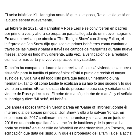
El actor británico Kit Harington anunció que su esposa, Rose Leslie, está en
la dulce espera nuevamente.
En febrero de 2021, Kit Harington y Rose Leslie se convirtieron en padres
por primera vez, y ahora se preparan para la llegada de un nuevo integrante.
En una entrevista que ofreció a ‘The Tonight Show’ con Jimmy Fallon, el
intérprete de Jon Snow dijo que «con el primer bebé eres como caminar a
través de las nubes y bailar a través de campos de margaritas durante nueve
meses, ahora es todo muy diferente. Esta vez, la verificación de la realidad
es mucho más corta y te vuelves práctico, muy rápido».
También ha compartido durante la entrevista cómo está viviendo esta nueva
situación para la familia el primogénito: «Está a punto de recibir el mayor
susto de su vida, ya está todo listo para que tenga un hermano o una
hermana». Tanto Kit como Leslie le explican a su hijo lo que sucede y lo que
viene en camino: «Estamos tratando de prepararlo para eso y señalamos el
vientre de Rose y decimos: ‘El bebé de mamá, el bebé de mamá’, y él señala
su barriga y dice: ‘Mi bebé, mi bebé’».
Los ahora esposos también fueron pareja en ‘Game of Thrones’, donde él
interpretó al personaje principal, Jon Snow, y ella a la salvaje Ygritte. En
septiembre de 2017 confirmaron su compromiso y se casaron en junio de
2018 en una boda que llamó la atención de fanáticos y de la prensa. La
boda se celebró en el castillo de Wardhill en Aberdeenshire, en Escocia, una
edificación que data del siglo XII y que es propiedad de la familia de la actriz.