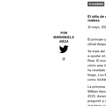
Actualidad
El niño de
realeza
10 mayo, 20
POR
MARIANGELA
El príncipe 
ARIZA
oficial desp
Se trata del
a ayudar en
@
Real. El mo
cómo asar l
ha revelado 
fuego, Lou-
como ‘bichit
La princesa 
William llam
2019, duran
preguntó a 
que tenía c