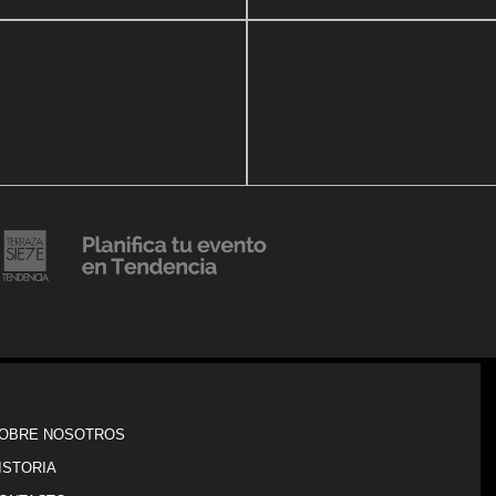
14 agosto, 2018
Julio Urribarrí celebra 3er
o, 2019
ersatorio CLÍNICA
aniversario como agente d
DENCIA BODY
prensa
20 julio, 2018
Lanzamiento de colección
Resort 2019 de No Pise La
iembre, 2018
i es Tendencia
Grama
OBRE NOSOTROS
ISTORIA