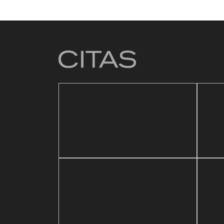
4 mar
Baza
21 mayo, 2026
ic Festival
Reapertura de Pin Zulia
Vale