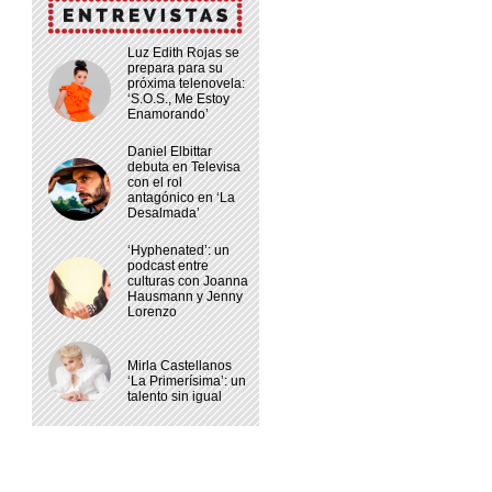
Luz Edith Rojas se
prepara para su
próxima telenovela:
‘S.O.S., Me Estoy
Enamorando’
Daniel Elbittar
debuta en Televisa
con el rol
antagónico en ‘La
Desalmada’
‘Hyphenated’: un
podcast entre
culturas con Joanna
Hausmann y Jenny
Lorenzo
Mirla Castellanos
‘La Primerísima’: un
talento sin igual