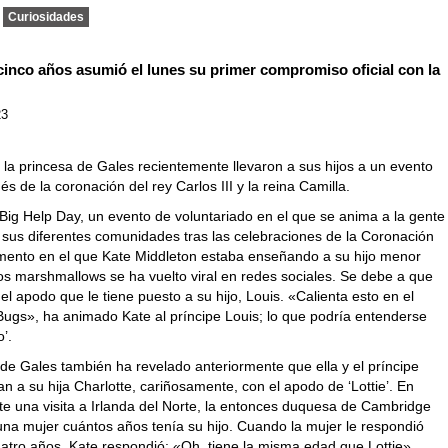
Curiosidades
 cinco años asumió el lunes su primer compromiso oficial con la
23
y la princesa de Gales recientemente llevaron a sus hijos a un evento
ués de la coronación del rey Carlos III y la reina Camilla.
 Big Help Day, un evento de voluntariado en el que se anima a la gente
 sus diferentes comunidades tras las celebraciones de la Coronación
mento en el que Kate Middleton estaba enseñando a su hijo menor
os marshmallows se ha vuelto viral en redes sociales. Se debe a que
el apodo que le tiene puesto a su hijo, Louis. «Calienta esto en el
Bugs», ha animado Kate al príncipe Louis; lo que podría entenderse
o’.
de Gales también ha revelado anteriormente que ella y el príncipe
an a su hija Charlotte, cariñosamente, con el apodo de ‘Lottie’. En
te una visita a Irlanda del Norte, la entonces duquesa de Cambridge
una mujer cuántos años tenía su hijo. Cuando la mujer le respondió
uatro años, Kate respondió: «Oh, tiene la misma edad que Lottie»,