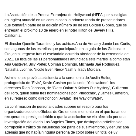
La Asociación de la Prensa Extranjera de Hollywood (HFPA, por sus siglas
en inglés) anunció en un comunicado la primera ronda de presentadores
que formarán parte de la edición número 80 de los Golden Globes, que se
entregan el próximo 10 de enero en el hotel Hilton de Bevery Hills,
California.
El director Quentin Tarantino, y las actrices Ana de Armas y Jamie Lee Curtis,
son algunas de las estrellas que participarán en la gala de los Globos de
Oro, en su regreso tras el escándalo ocurrido alrededor de la ceremonia del
2021. La lista de las 11 personalidades anunciada este martes la completan
Ana Gasteyer, Billy Porter, Colman Domingo, Michaela Jaé Rodriguez,
Natasha Lyonne, Nicole Byer, Niecy Nash y Tracy Morgan.
Asimismo, se prevé la asistencia a la ceremonia de Austin Butler,
protagonista de ‘Elvis’; Kevin Costner por la serie ‘Yellowstone’; los
directores Rian Johnson, de ‘Glass Onion: A Knives Out Mystery’, Guillermo
del Toro, quien suma tres nominaciones por ‘Pinocchio’, y James Cameron,
en su regreso como director con ‘Avatar: The Way of Water’.
La confirmación de personalidades supone un respiro para los
organizadores de los Globos de Oro en este momento en el que tratan de
recuperar su prestigio debido a que la asociación se vio afectada por una
investigación del diario Los Angeles Times, que destapaba prácticas de
corrupción y tráfico de influencias por parte de sus miembros, y denunciaba
además que no había ninguna persona de color sobre un total de 87