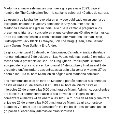
Madonna anunció este martes una nueva gira para este 2023. Bajo el
nombre de ‘The Celebration Tour’, la cantante celebrará 40 años de carrera.
La esencia de la gira fue revelada en un video publicado en su cuenta de
Instagram, en donde la actriz y comediante Amy Schumer desafía a
Madonna a hacer una gira mundial, a lo que la cantante pregunta a los
presentes si irían a un concierto en el que celebre sus 40 años en la música.
Entre los comensales en la cena mostrada por Madonna estaban Diplo,
Judd Apatow, Jack Black, Lil Wayne, Bob The Drag Queen, Kate Berlant,
Larry Owens, Meg Stalter y Eric Andre.
La gira comienza el 15 de julio en Vancouver, Canadá, y finaliza (la etapa
norteamericana) el 7 de octubre en Las Vegas. Además, contará en todas las
fechas con la presencia de Bob The Drag Queen. Por su parte, el tramo
europeo de la gira iniciará en Londres el 14 de octubre y finalizará el 1 de
diciembre en Amsterdam. Las entradas saldrán a la venta el viernes 27 de
enero a las 10 a.m. hora Miami en su página web Madonna.com/tour.
Los miembros del club de fans de Madonna podrán comprar sus entradas
desde el lunes 23 de enero a las 10:00 a.m. hora de Miami hasta el
miércoles 25 de enero a las 5:00 p.m. hora de Miami. Asimismo, Los clientes
del banco Citi podrán tener acceso a la preventa de la gira, la cual
comenzará el martes 24 de enero a las 10:00 a.m. hora de Miami y finalizará
el jueves 26 de enero a las 6:00 p.m. hora de Miami. La gira contará con
paquetes VIP en el que los fans podrán ir a trasbastidores, tomarse una foto
grupal en el escenario, además de otras sorpresas.