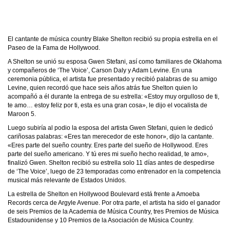
El cantante de música country Blake Shelton recibió su propia estrella en el
Paseo de la Fama de Hollywood.
A Shelton se unió su esposa Gwen Stefani, así como familiares de Oklahoma
y compañeros de ‘The Voice’, Carson Daly y Adam Levine. En una
ceremonia pública, el artista fue presentado y recibió palabras de su amigo
Levine, quien recordó que hace seis años atrás fue Shelton quien lo
acompañó a él durante la entrega de su estrella: «Estoy muy orgulloso de ti,
te amo… estoy feliz por ti, esta es una gran cosa», le dijo el vocalista de
Maroon 5.
Luego subiría al podio la esposa del artista Gwen Stefani, quien le dedicó
cariñosas palabras: «Eres tan merecedor de este honor», dijo la cantante.
«Eres parte del sueño country. Eres parte del sueño de Hollywood. Eres
parte del sueño americano. Y tú eres mi sueño hecho realidad, te amo»,
finalizó Gwen. Shelton recibió su estrella solo 11 días antes de despedirse
de ‘The Voice’, luego de 23 temporadas como entrenador en la competencia
musical más relevante de Estados Unidos.
La estrella de Shelton en Hollywood Boulevard está frente a Amoeba
Records cerca de Argyle Avenue. Por otra parte, el artista ha sido el ganador
de seis Premios de la Academia de Música Country, tres Premios de Música
Estadounidense y 10 Premios de la Asociación de Música Country.