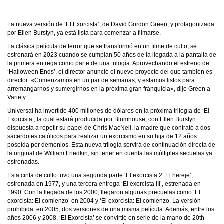
La nueva versión de ‘El Exorcista’, de David Gordon Green, y protagonizada
por Ellen Burstyn, ya está lista para comenzar a filmarse.
La clásica película de terror que se transformó en un filme de culto, se
estrenará en 2023 cuando se cumplan 50 años de la llegada a la pantalla de
la primera entrega como parte de una trilogía. Aprovechando el estreno de
‘Halloween Ends’, el director anunció el nuevo proyecto del que también es
director: «Comenzamos en un par de semanas, y estamos listos para
arremangarnos y sumergirnos en la próxima gran franquicia», dijo Green a
Variety.
Universal ha invertido 400 millones de dólares en la próxima trilogía de ‘El
Exorcista’, la cual estará producida por Blumhouse, con Ellen Burstyn
dispuesta a repetir su papel de Chris MacNeil, la madre que contrató a dos
sacerdotes católicos para realizar un exorcismo en su hija de 12 años
poseída por demonios. Esta nueva trilogía servirá de continuación directa de
la original de William Friedkin, sin tener en cuenta las múltiples secuelas ya
estrenadas.
Esta cinta de culto tuvo una segunda parte ‘El exorcista 2: El hereje’,
estrenada en 1977, y una tercera entrega ‘El exorcista III’, estrenada en
1990. Con la llegada de los 2000, llegaron algunas precuelas como ‘El
exorcista: El comienzo’ en 2004 y ‘El exorcista: El comienzo. La versión
prohibida’ en 2005, dos versiones de una misma película. Además, entre los
años 2006 y 2008, ‘El Exorcista’ se convirtió en serie de la mano de 20th