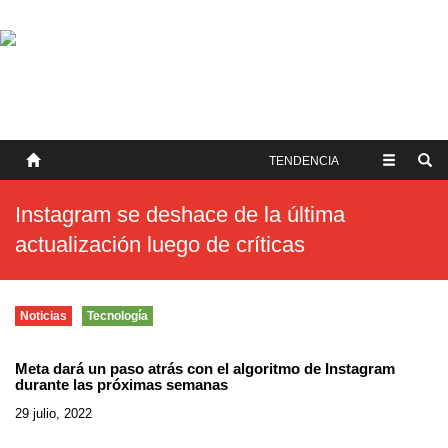
SOBRE NOSOTROS
HISTORIA
CONTACTO
TÉRMINOS Y CONDICIONES
PUBLICAR
TENDENCIA
Instagram se deshace de la última
actualización luego de críticas
Noticias
Tecnología
Meta dará un paso atrás con el algoritmo de Instagram
durante las próximas semanas
29 julio, 2022