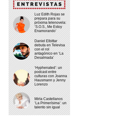
Luz Edith Rojas se
prepara para su
próxima telenovela:
‘S.O.S., Me Estoy
Enamorando’
Daniel Elbittar
debuta en Televisa
con el rol
antagónico en ‘La
Desalmada’
‘Hyphenated’: un
podcast entre
culturas con Joanna
Hausmann y Jenny
Lorenzo
Mirla Castellanos
‘La Primerísima’: un
talento sin igual