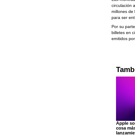
circulación 
millones de
para ser ent
Por su parte
billetes en 
emitidos po
Tambi
Apple so
cosa más
lanzamie