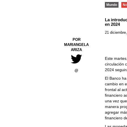
Mundo
No
La introduc
en 2024
21 diciembre
POR
MARIANGELA
ARIZA
Este martes,
circulación 
2024 seguir
@
El Banco ha 
cambio en e
frontal al a
financiero a
una vez que
manera prog
agregar más
financiero d
Las monedas