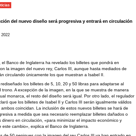
ticias
ción del nuevo diseño será progresiva y entrará en circulación
, 2022
 el Banco de Inglaterra ha revelado los billetes que pondrá en
con la imagen del nuevo rey, Carlos III, aunque hasta mediados de
án circulando únicamente los que muestran a Isabel II.
rediseñado los billetes de 5, 10, 20 y 50 libras para adaptarse al
l trono. A excepción de la imagen, en la que se muestra de manera
ctual monarca, el resto del diseño será igual. Por otro lado, el regulador
claró que los billetes de Isabel II y Carlos III serán igualmente válidos
 ambos coincidan. La inclusión de estos nuevos billetes se hará de
resiva a medida que sea necesario reemplazar billetes dañados o
 dinero en circulación, «para minimizar el impacto económico y
e este cambio», explica el Banco de Inglaterra.
 de 50 peniques con la imagen del rey Carlos III ya han entrado en