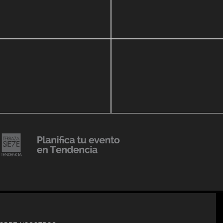
zo, 2020
16 septiembre, 2018
r Show a beneficio de
Lanzmiento Legacy Aruba
ria Perozo
Luxury Condominiums
14 agosto, 2018
Julio Urribarrí celebra 3er
o, 2019
ersatorio CLÍNICA
aniversario como agente d
DENCIA BODY
prensa
20 julio, 2018
Lanzamiento de colección
Resort 2019 de No Pise La
iembre, 2018
i es Tendencia
Grama