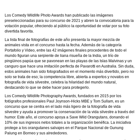
Los Comedy Wildlife Photo Awards han publicado las imágenes
preseleccionadas para su concurso de 2021 y abren la convocatoria para la
votación popular, ofreciendo al público la oportunidad de votar por su foto
divertida favorita.
La lista final de fotografías de este año presenta la mayor mezcla de
animales vista en el concurso hasta la fecha. Además de la categoría
Portafolio y Video, entre las 42 imágenes finales procedentes de todo el
mundo figuran una serpiente de liana risueña de la India, un trío de
pingüinos papúa que se pavonean en las playas de las Islas Malvinas y un
canguro que hace una imitación perfecta de Pavarotti en Australia. Sin duda,
estos animales han sido fotografiados en el momento más divertido, pero no
solo se trata de eso; la competencia libre, abierta a expertos y novatos en
fotografía de vida silvestre, celebra la hilaridad del mundo natural,
destacando lo que se debe hacer para protegerlo.
Los Comedy Wildlife Photography Awards, fundados en 2015 por los
fotógrafos profesionales Paul Joynson-Hicks MBE y Tom Sullam, es un
concurso que se centra en el lado más ligero de la fotografía de vida
silvestre y ayuda a promover la conservación de la vida silvestre a través del
humor. Este año, el concurso apoya a Save Wild Orangutans, donando el
10% de sus ingresos netos totales a la organización benéfica. La iniciativa
protege a los orangutanes salvajes en el Parque Nacional de Gunung
Palung en Borneo y sus alrededores.