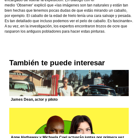
encargado de liderar la expedición. En diálogo con el
medio ‘Observer’ explicó que «las imágenes son tan naturales y están tan
bien hechas que tenemos pocas dudas de que estás mirando un caballo,
por ejemplo. El caballo de la edad de hielo tenía una cara salvaje y pesada.
Es tan detallado que incluso podemos ver el pelo de caballo. Es fascinante».
A su vez, en la investigación, los expertos encontraron trozos de ocre que
rasparon los antiguos pobladores para hacer estas pinturas.
También te puede interesar
James Dean, actor y piloto
Anne Hathaway y Michaela Coel actuarán juntas por primera vez