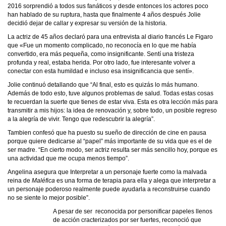
2016 sorprendió a todos sus fanáticos y desde entonces los actores poco
han hablado de su ruptura, hasta que finalmente 4 años después Jolie
decidió dejar de callar y expresar su versión de la historia.
La actriz de 45 años declaró para una entrevista al diario francés Le Figaro
que «Fue un momento complicado, no reconocía en lo que me había
convertido, era más pequeña, como insignificante. Sentí una tristeza
profunda y real, estaba herida. Por otro lado, fue interesante volver a
conectar con esta humildad e incluso esa insignificancia que sentí».
Jolie continuó detallando que “Al final, esto es quizás lo más humano.
Además de todo esto, tuve algunos problemas de salud. Todas estas cosas
te recuerdan la suerte que tienes de estar viva. Esta es otra lección más para
transmitir a mis hijos: la idea de renovación y, sobre todo, un posible regreso
a la alegría de vivir. Tengo que redescubrir la alegría”.
Tambien confesó que ha puesto su sueño de dirección de cine en pausa
porque quiere dedicarse al “papel” más importante de su vida que es el de
ser madre. “En cierto modo, ser actriz resulta ser más sencillo hoy, porque es
una actividad que me ocupa menos tiempo”.
Angelina asegura que Interpretar a un personaje fuerte como la malvada
reina de
Maléfica
es una forma de terapia para ella y alega que interpretar a
un personaje poderoso realmente puede ayudarla a reconstruirse cuando
no se siente lo mejor posible”.
A pesar de ser reconocida por personificar papeles llenos
de acción cracterizados por ser fuertes, reconoció que