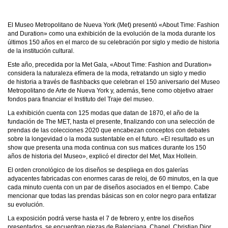
El Museo Metropolitano de Nueva York (Met) presentó «About Time: Fashion
and Duration» como una exhibición de la evolución de la moda durante los
últimos 150 años en el marco de su celebración por siglo y medio de historia
de la institución cultural.
Este año, precedida por la Met Gala, «About Time: Fashion and Duration»
considera la naturaleza efímera de la moda, retratando un siglo y medio
de historia a través de flashbacks que celebran el 150 aniversario del Museo
Metropolitano de Arte de Nueva York y, además,
tiene como objetivo atraer
fondos para financiar el Instituto del Traje del museo.
La exhibición cuenta con 125 modas que datan de 1870, el año de la
fundación de The MET, hasta el presente, finalizando con una selección de
prendas de las colecciones 2020 que encabezan conceptos con debates
sobre la longevidad o la moda sustentable en el futuro. «El resultado es un
show que presenta una moda continua con sus matices durante los 150
años de historia del Museo», explicó el director del Met, Max Hollein.
El orden cronológico de los diseños se despliega en dos galerías
adyacentes fabricadas con enormes caras de reloj, de 60 minutos, en la que
cada minuto cuenta con un par de diseños asociados en el tiempo. Cabe
mencionar que todas las prendas básicas son en color negro para enfatizar
su evolución.
La exposición podrá verse hasta el 7 de febrero y, entre los diseños
presentados, se encuentran piezas de Balenciaga, Chanel, Christian Dior,