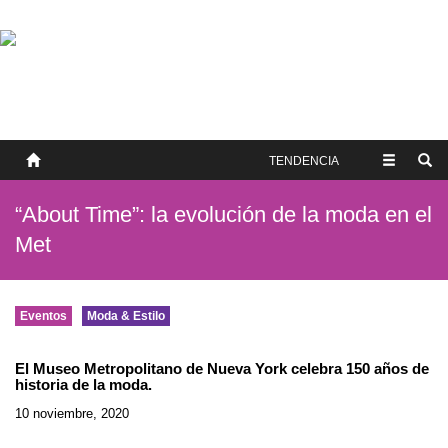
SOBRE NOSOTROS
HISTORIA
CONTACTO
TÉRMINOS Y CONDICIONES
PUBLICAR
TENDENCIA
“About Time”: la evolución de la moda en el
Met
Eventos
Moda & Estilo
El Museo Metropolitano de Nueva York celebra 150 años de
historia de la moda.
10 noviembre, 2020