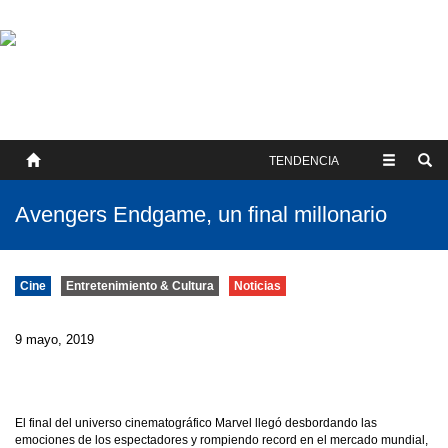
SOBRE NOSOTROS
HISTORIA
CONTACTO
TÉRMINOS Y CONDICIONES
PUBLICAR
TENDENCIA
Avengers Endgame, un final millonario
Cine
Entretenimiento & Cultura
Noticias
9 mayo, 2019
El final del universo cinematográfico Marvel llegó desbordando las
emociones de los espectadores y rompiendo record en el mercado mundial,