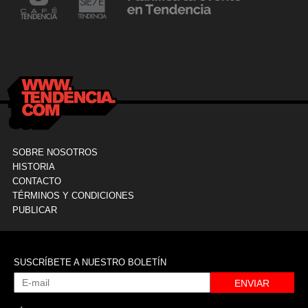
24 mayo, 2021
Dr. Ramón Marín inaugura consultorio en la
9
Clínica La Sagrada Familia
M
SOBRE NOSOTROS
HISTORIA
CONTACTO
TÉRMINOS Y CONDICIONES
PUBLICAR
SUSCRÍBETE A NUESTRO BOLETÍN
ENVIAR