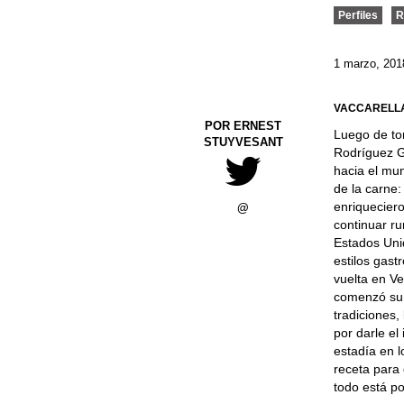
Perfiles
R
1 marzo, 201
VACCARELL
POR ERNEST
Luego de to
STUYVESANT
Rodríguez Gu
hacia el mu
de la carne:
enriqueciero
@
continuar r
Estados Unid
estilos gast
vuelta en V
comenzó su e
tradiciones,
por darle el
estadía en 
receta para
todo está po