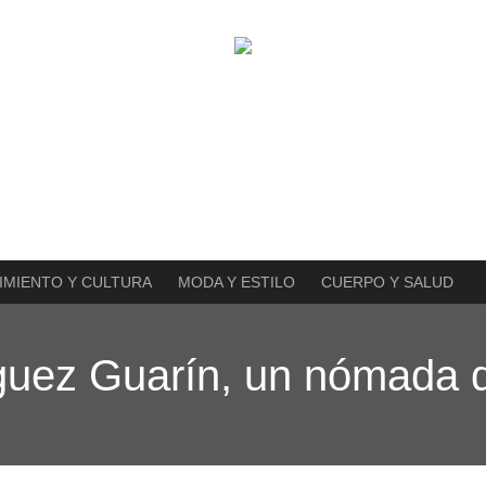
IMIENTO Y CULTURA
MODA Y ESTILO
CUERPO Y SALUD
guez Guarín, un nómada d