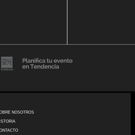
14 agosto, 2018
Julio Urribarrí celebra 3er
o, 2019
ersatorio CLÍNICA
aniversario como agente d
DENCIA BODY
prensa
20 julio, 2018
Lanzamiento de colección
Resort 2019 de No Pise La
iembre, 2018
i es Tendencia
Grama
OBRE NOSOTROS
ISTORIA
ONTACTO