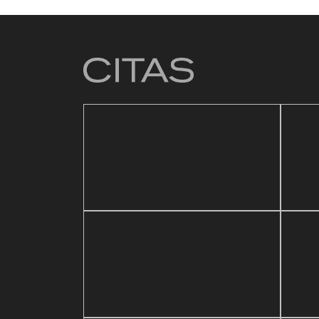
4 mar
Baza
21 mayo, 2026
ic Festival
Reapertura de Pin Zulia
Vale