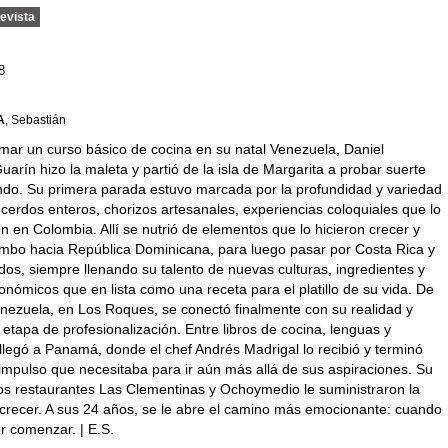
evista
8
A
, Sebastián
mar un curso básico de cocina en su natal Venezuela, Daniel
arín hizo la maleta y partió de la isla de Margarita a probar suerte
ndo. Su primera parada estuvo marcada por la profundidad y variedad
 cerdos enteros, chorizos artesanales, experiencias coloquiales que lo
n en Colombia. Allí se nutrió de elementos que lo hicieron crecer y
umbo hacia República Dominicana, para luego pasar por Costa Rica y
os, siempre llenando su talento de nuevas culturas, ingredientes y
ronómicos que en lista como una receta para el platillo de su vida. De
enezuela, en Los Roques, se conectó finalmente con su realidad y
tapa de profesionalización. Entre libros de cocina, lenguas y
 llegó a Panamá, donde el chef Andrés Madrigal lo recibió y terminó
 impulso que necesitaba para ir aún más allá de sus aspiraciones. Su
los restaurantes Las Clementinas y Ochoymedio le suministraron la
 crecer. A sus 24 años, se le abre el camino más emocionante: cuando
r comenzar. | E.S.