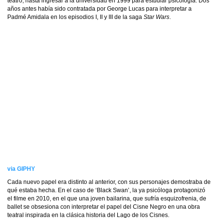
teatro, hasta ingresar a la universidad en 1999 para estudiar psicología. Dos
años antes había sido contratada por George Lucas para interpretar a
Padmé Amidala en los episodios I, II y III de la saga
Star Wars
.
via GIPHY
Cada nuevo papel era distinto al anterior, con sus personajes demostraba de
qué estaba hecha. En el caso de ‘Black Swan’, la ya psicóloga protagonizó
el filme en 2010, en el que una joven bailarina, que sufría esquizofrenia, de
ballet se obsesiona con interpretar el papel del Cisne Negro en una obra
teatral inspirada en la clásica historia del Lago de los Cisnes.