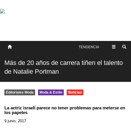
SOBRE NOSOTROS
HISTORIA
CONTACTO
TÉRMINOS Y CONDICIONES
PUBLICAR
TENDENCIA
Más de 20 años de carrera tiñen el talento
de Natalie Portman
Editoriales Moda
Moda & Estilo
Noticias
La actriz israelí parece no tener problemas para meterse en
los papeles
9 junio, 2017