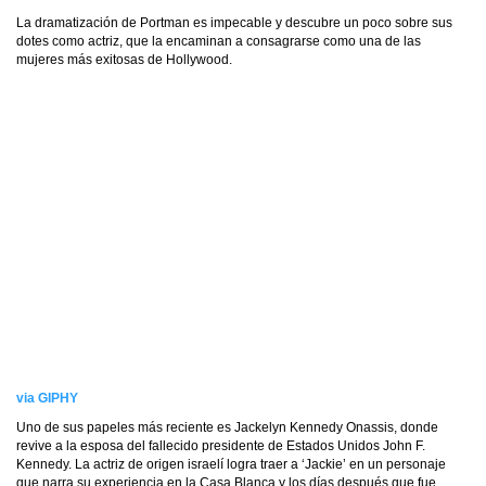
La dramatización de Portman es impecable y descubre un poco sobre sus
dotes como actriz, que la encaminan a consagrarse como una de las
mujeres más exitosas de Hollywood.
via GIPHY
Uno de sus papeles más reciente es Jackelyn Kennedy Onassis, donde
revive a la esposa del fallecido presidente de Estados Unidos John F.
Kennedy. La actriz de origen israelí logra traer a ‘Jackie’ en un personaje
que narra su experiencia en la Casa Blanca y los días después que fue