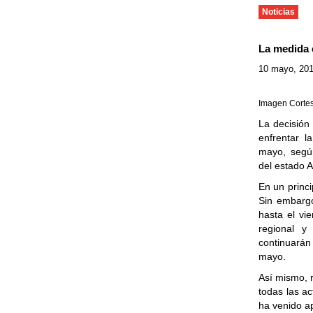
Noticias
La medida e
10 mayo, 20
Imagen Cortes
La decisión 
enfrentar l
mayo, segú
del estado A
En un princi
Sin embarg
hasta el vi
regional y
continuará
mayo.
Así mismo, 
todas las a
ha venido a