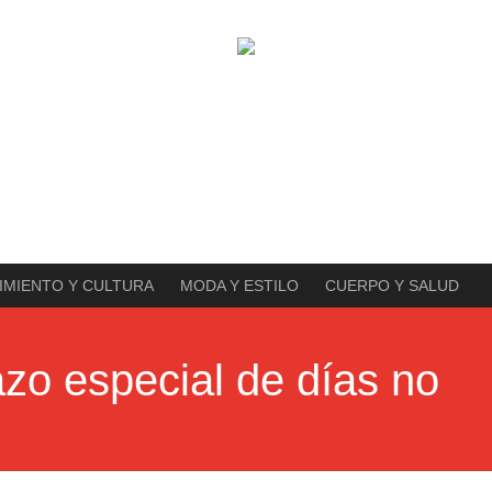
IMIENTO Y CULTURA
MODA Y ESTILO
CUERPO Y SALUD
azo especial de días no