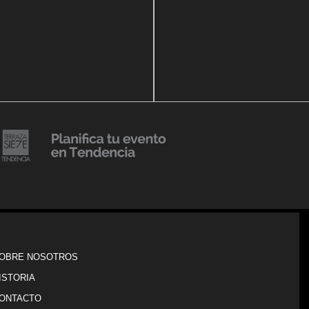
14 agosto, 2018
Julio Urribarrí celebra 3er
o, 2019
ersatorio CLÍNICA
aniversario como agente d
DENCIA BODY
prensa
20 julio, 2018
Lanzamiento de colección
Resort 2019 de No Pise La
iembre, 2018
i es Tendencia
Grama
OBRE NOSOTROS
ISTORIA
ONTACTO