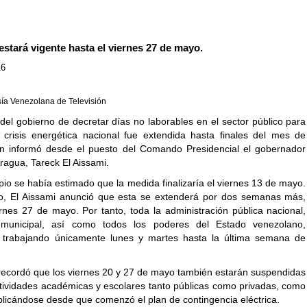
stará vigente hasta el viernes 27 de mayo.
16
ía Venezolana de Televisión
del gobierno de decretar días no laborables en el sector público para
a crisis energética nacional fue extendida hasta finales del mes de
n informó desde el puesto del Comando Presidencial el gobernador
ragua, Tareck El Aissami.
pio se había estimado que la medida finalizaría el viernes 13 de mayo.
o, El Aissami anunció que esta se extenderá por dos semanas más,
ernes 27 de mayo. Por tanto, toda la administración pública nacional,
 municipal, así como todos los poderes del Estado venezolano,
n trabajando únicamente lunes y martes hasta la última semana de
recordó que los viernes 20 y 27 de mayo también estarán suspendidas
ctividades académicas y escolares tanto públicas como privadas, como
plicándose desde que comenzó el plan de contingencia eléctrica.