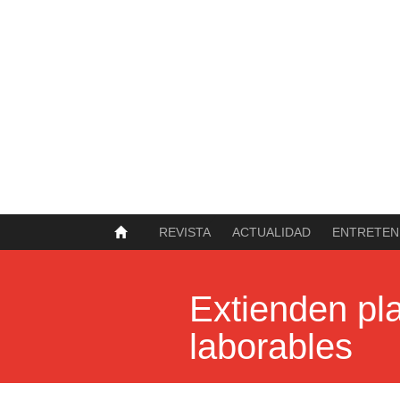
SOBRE NOSOTROS
HISTORIA
CONTACTO
TÉRMINOS Y CONDICIONES
PUBLICAR
REVISTA
ACTUALIDAD
ENTRETEN
Extienden pl
laborables