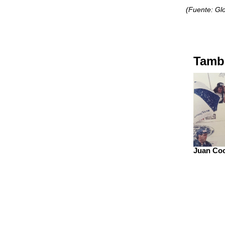
(Fuente: Gl
Tambi
Juan Coc