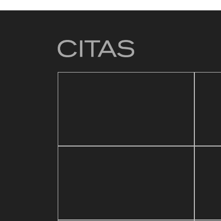
4 mar
Baza
21 mayo, 2026
ic Festival
Reapertura de Pin Zulia
Vale