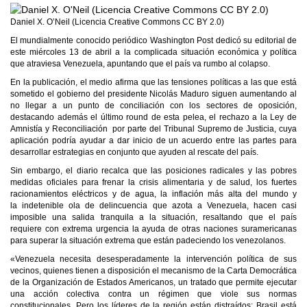
Daniel X. O’Neil (Licencia Creative Commons CC BY 2.0)
El mundialmente conocido periódico Washington Post dedicó su editorial de
este miércoles 13 de abril a la complicada situación económica y política
que atraviesa Venezuela, apuntando que el país va rumbo al colapso.
En la publicación, el medio afirma que las tensiones políticas a las que está
sometido el gobierno del presidente Nicolás Maduro siguen aumentando al
no llegar a un punto de conciliación con los sectores de oposición,
destacando además el último round de esta pelea, el rechazo a la Ley de
Amnistía y Reconciliación por parte del Tribunal Supremo de Justicia, cuya
aplicación podría ayudar a dar inicio de un acuerdo entre las partes para
desarrollar estrategias en conjunto que ayuden al rescate del país.
Sin embargo, el diario recalca que las posiciones radicales y las pobres
medidas oficiales para frenar la crisis alimentaria y de salud, los fuertes
racionamientos eléctricos y de agua, la inflación más alta del mundo y
la indetenible ola de delincuencia que azota a Venezuela, hacen casi
imposible una salida tranquila a la situación, resaltando que el país
requiere con extrema urgencia la ayuda de otras naciones suramericanas
para superar la situación extrema que están padeciendo los venezolanos.
«Venezuela necesita desesperadamente la intervención política de sus
vecinos, quienes tienen a disposición el mecanismo de la Carta Democrática
de la Organización de Estados Americanos, un tratado que permite ejecutar
una acción colectiva contra un régimen que viole sus normas
constitucionales. Pero los líderes de la región están distraídos: Brasil está