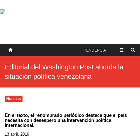
SOBRE NOSOTROS
HISTORIA
CONTACTO
TÉRMINOS Y CONDICIONES
PUBLICAR
TENDENCIA
Editorial del Washington Post aborda la
situación política venezolana
Noticias
En el texto, el renombrado periódico destaca que el país
necesita con desespero una intervención política
internacional.
13 abril, 2016