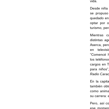
vida.
Desde niña 
se propuso 
quedado en 
optar por o
turismo, per
Mientras c
distintas a
Aserca, per
en televi
“Comencé h
los teléfon
cargos en T
para niños”
Radio Carac
En la capit
también obt
como anima
su carrera:
Pero, así c
ese moment