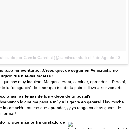
publicado por Camila Canabal (@camilacanabal)
el
4 de Ago de 2016 a la(s) 11:04 PDT
vió para reinventarte. ¿Crees que, de seguir en Venezuela, no
urgido tus nuevas facetas?
s que soy muy inquieta. Me gusta crear, caminar, aprender… Pero sí,
nte la “desgracia” de tener que irte de tu país te lleva a reinventarte.
ccionas los temas de los videos de tu portal?
observando lo que me pasa a mí y a la gente en general. Hay mucha
e información, mucho que aprender, ¡y yo tengo muchas ganas de
informar!
do lo que más te ha gustado de