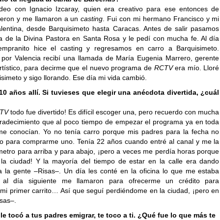
deo con Ignacio Izcaray, quien era creativo para ese entonces de
vieron y me llamaron a un
casting
. Fui con mi hermano Francisco y mi
entina, desde Barquisimeto hasta Caracas. Antes de salir pasamos
sia de la Divina Pastora en Santa Rosa y le pedí con mucha fe. Al día
tempranito hice el casting y regresamos en carro a Barquisimeto.
por Valencia recibí una llamada de María Eugenia Marrero, gerente
artístico, para decirme que el nuevo programa de
RCTV
era mío. Lloré
simeto y sigo llorando. Ese día mi vida cambió.
10 años allí. Si tuvieses que elegir una anécdota divertida, ¿cuál
TV
todo fue divertido! Es difícil escoger una, pero recuerdo con mucha
gradecimiento que al poco tiempo de empezar el programa ya en toda
e conocían. Yo no tenía carro porque mis padres para la fecha no
ro para comprarme uno. Tenía 22 años cuando entré al canal y me la
etro para arriba y para abajo, ¡pero a veces me perdía horas porque
la ciudad! Y la mayoría del tiempo de estar en la calle era dando
a la gente –Risas–. Un día les conté en la oficina lo que me estaba
al día siguiente me llamaron para ofrecerme un crédito para
i primer carrito… Así que seguí perdiéndome en la ciudad, ¡pero en
isas–.
le tocó a tus padres emigrar, te toco a ti. ¿Qué fue lo que más te