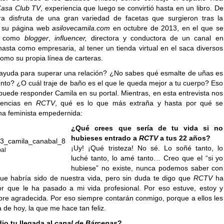
asa Club TV
, experiencia que luego se convirtió hasta en un libro. De
a disfruta de una gran variedad de facetas que surgieron tras la
e su página web
asilovecamila.com
en octubre de 2013, en el que se
a como
blogger
,
influencer,
directora y conductora de un canal en
asta como empresaria, al tener un tienda virtual en el saca diversos
omo su propia línea de carteras.
ayuda para superar una relación? ¿No sabes qué esmalte de uñas es
nto? ¿O cuál traje de baño es el que le queda mejor a tu cuerpo? Eso
puede responder Camila en su portal. Mientras, en esta entrevista nos
ivencias en
RCTV
, qué es lo que más extraña y hasta por qué se
na feminista empedernida:
¿Qué crees que sería de tu vida si no
hubieses entrado a
RCTV
a tus 22 años?
¡Uy! ¡Qué tristeza! No sé. Lo soñé tanto, lo
bal
luché tanto, lo amé tanto… Creo que el “si yo
hubiese” no existe, nunca podemos saber con
que habría sido de nuestra vida, pero sin duda te digo que
RCTV
ha
or que le ha pasado a mi vida profesional. Por eso estuve, estoy y
pre agradecida. Por eso siempre contarán conmigo, porque a ellos les
 de hoy, la que me hace tan feliz.
o tu llegada al
canal de Bárcenas
?