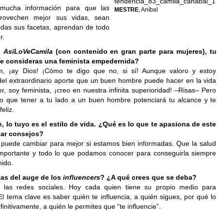
mucha información para que las
MESTRE
, Aníbal
rovechen mejor sus vidas, sean
todas sus facetas, aprendan de todo
r.
,
AsíLoVeCamila
(con contenido en gran parte para mujeres), tu
e consideras una feminista empedernida?
ay Dios! ¡Cómo te digo que no, si sí! Aunque valoro y estoy
del extraordinario aporte que un buen hombre puede hacer en la vida
, soy feminista, ¡creo en nuestra infinita superioridad! –Risas– Pero
o que tener a tu lado a un buen hombre potenciará tu alcance y te
feliz.
, lo tuyo es el estilo de vida. ¿Qué es lo que te apasiona de este
dar consejos?
 puede cambiar para mejor si estamos bien informadas. Que la salud
mportante y todo lo que podamos conocer para conseguirla siempre
nido.
as del auge de los
influencers
? ¿A qué crees que se deba?
 las redes sociales. Hoy cada quien tiene su propio medio para
l tema clave es saber quién te influencia, a quién sigues, por qué lo
efinitivamente, a quién le permites que “te influencie”.