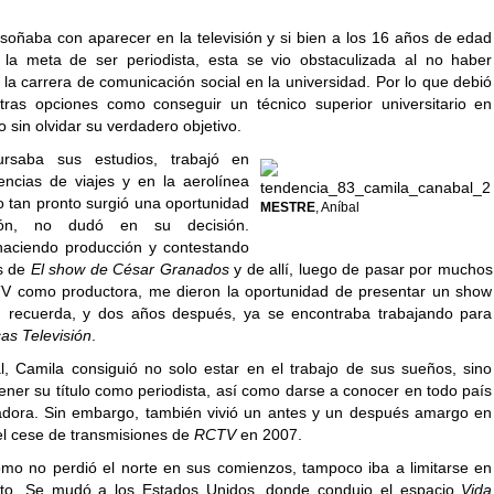
soñaba con aparecer en la televisión y si bien a los 16 años de edad
la meta de ser periodista, esta se vio obstaculizada al no haber
la carrera de comunicación social en la universidad. Por lo que debió
tras opciones como conseguir un técnico superior universitario en
o sin olvidar su verdadero objetivo.
ursaba sus estudios, trabajó en
gencias de viajes y en la aerolínea
o tan pronto surgió una oportunidad
MESTRE
, Aníbal
sión, no dudó en su decisión.
aciendo producción y contestando
os de
El
show de César Granados
y de allí, luego de pasar por muchos
V como productora, me dieron la oportunidad de presentar un show
, recuerda, y dos años después, ya se encontraba trabajando para
as Televisión
.
al, Camila consiguió no solo estar en el trabajo de sus sueños, sino
ener su título como periodista, así como darse a conocer en todo país
dora. Sin embargo, también vivió un antes y un después amargo en
 el cese de transmisiones de
RCTV
en 2007.
omo no perdió el norte en sus comienzos, tampoco iba a limitarse en
o. Se mudó a los Estados Unidos, donde condujo el espacio
Vida