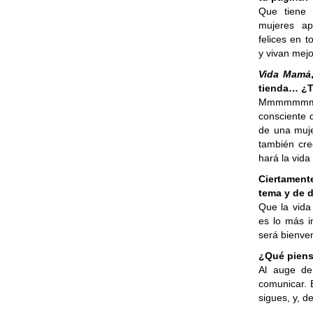
Que tiene 
mujeres ap
felices en 
y vivan mejo
Vida Mamá
tienda… ¿T
Mmmmmmm, ¡
consciente 
de una mujer
también cre
hará la vida 
Ciertamente
tema y de 
Que la vida
es lo más i
será bienve
¿Qué piens
Al auge de
comunicar. E
sigues, y, d