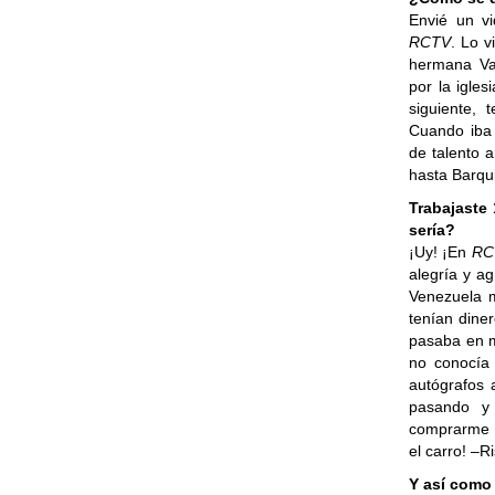
Envié un vi
RCTV
. Lo 
hermana Val
por la igle
siguiente, 
Cuando iba 
de talento 
hasta Barqui
Trabajaste 
sería?
¡Uy! ¡En
RC
alegría y a
Venezuela m
tenían dine
pasaba en m
no conocía 
autógrafos 
pasando y 
comprarme m
el carro! –R
Y así como 