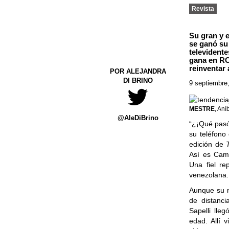
Revista
Su gran y e
se ganó su
televident
gana en RCT
reinventar 
POR ALEJANDRA
DI BRINO
9 septiembre
MESTRE
, Aní
@AleDiBrino
“¿¡Qué pasó,
su teléfono
edición de
Así es Cami
Una fiel re
venezolana.
Aunque su n
de distanci
Sapelli lle
edad. Allí 