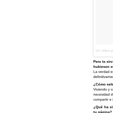
Un vídeo 
Pero te sir
hubiesen s
La verdad e
definitivame
¿Cómo sele
Viviendo y 
necesidad d
compartir e 
¿Qué ha si
tu página?