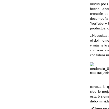
mamá
por
C
hecho, ahor
creación d
desempeñ
YouTube y h
productos, c
¿Necesitas 
el del mome
y más te lo 
confiesa v
considera u
MESTRE
, Aní
certeza lo 
sido lo mej
estaré siem
debo mi vida
¿Cómo se di