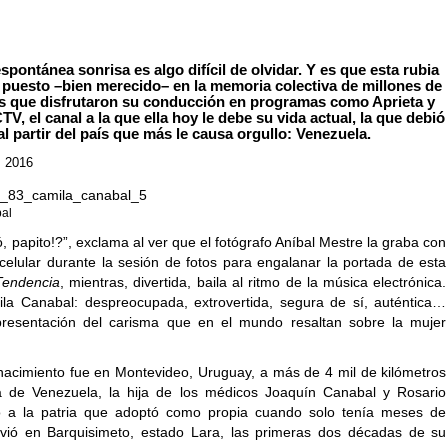
spontánea sonrisa es algo difícil de olvidar. Y es que esta rubia
 puesto –bien merecido– en la memoria colectiva de millones de
es que disfrutaron su conducción en programas como Aprieta y
V, el canal a la que ella hoy le debe su vida actual, la que debió
al partir del país que más le causa orgullo: Venezuela.
, 2016
bal
 papito!?”, exclama al ver que el fotógrafo Aníbal Mestre la graba con
 celular durante la sesión de fotos para engalanar la portada de esta
Tendencia
, mientras, divertida, baila al ritmo de la música electrónica.
la Canabal: despreocupada, extrovertida, segura de sí, auténtica…
presentación del carisma que en el mundo resaltan sobre la mujer
acimiento fue en Montevideo, Uruguay, a más de 4 mil de kilómetros
a de Venezuela, la hija de los médicos Joaquín Canabal y Rosario
gó a la patria que adoptó como propia cuando solo tenía meses de
vivió en Barquisimeto, estado Lara, las primeras dos décadas de su