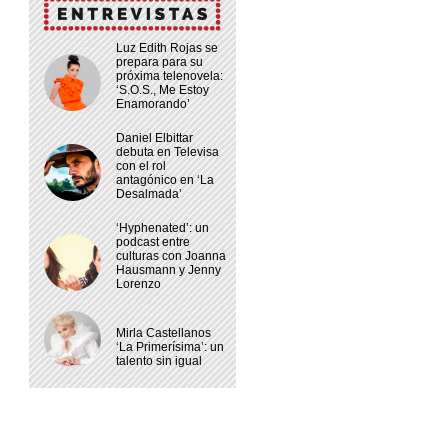
Luz Edith Rojas se
prepara para su
próxima telenovela:
‘S.O.S., Me Estoy
Enamorando’
Daniel Elbittar
debuta en Televisa
con el rol
antagónico en ‘La
Desalmada’
‘Hyphenated’: un
podcast entre
culturas con Joanna
Hausmann y Jenny
Lorenzo
Mirla Castellanos
‘La Primerísima’: un
talento sin igual