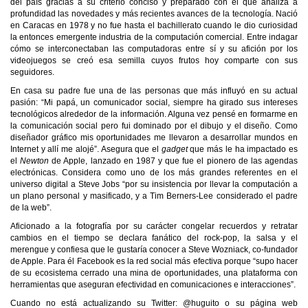
del país gracias a su criterio conciso y preparado con el que analiza a
profundidad las novedades y más recientes avances de la tecnología. Nació
en Caracas en 1978 y no fue hasta el bachillerato cuando le dio curiosidad
la entonces emergente industria de la computación comercial. Entre indagar
cómo se interconectaban las computadoras entre sí y su afición por los
videojuegos se creó esa semilla cuyos frutos hoy comparte con sus
seguidores.
En casa su padre fue una de las personas que más influyó en su actual
pasión: “Mi papá, un comunicador social, siempre ha girado sus intereses
tecnológicos alrededor de la información. Alguna vez pensé en formarme en
la comunicación social pero fui dominado por el dibujo y el diseño. Como
diseñador gráfico mis oportunidades me llevaron a desarrollar mundos en
Internet y allí me alojé”. Asegura que el
gadget
que más le ha impactado es
el
Newton
de Apple, lanzado en 1987 y que fue el pionero de las agendas
electrónicas. Considera como uno de los más grandes referentes en el
universo digital a Steve Jobs “por su insistencia por llevar la computación a
un plano personal y masificado, y a Tim Berners-Lee considerado el padre
de la web”.
Aficionado a la fotografía por su carácter congelar recuerdos y retratar
cambios en el tiempo se declara fanático del rock-pop, la salsa y el
merengue y confiesa que le gustaría conocer a Steve Wozniack, co-fundador
de Apple. Para él Facebook es la red social más efectiva porque “supo hacer
de su ecosistema cerrado una mina de oportunidades, una plataforma con
herramientas que aseguran efectividad en comunicaciones e interacciones”.
Cuando no está actualizando su Twitter: @huguito o su página web