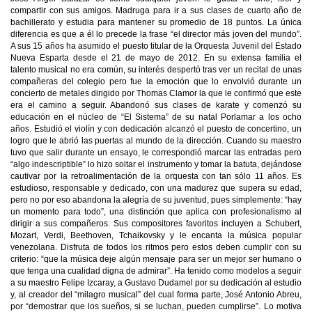
compartir con sus amigos. Madruga para ir a sus clases de cuarto año de
bachillerato y estudia para mantener su promedio de 18 puntos. La única
diferencia es que a él lo precede la frase “el director más joven del mundo”.
A sus 15 años ha asumido el puesto titular de la Orquesta Juvenil del Estado
Nueva Esparta desde el 21 de mayo de 2012. En su extensa familia el
talento musical no era común, su interés despertó tras ver un recital de unas
compañeras del colegio pero fue la emoción que lo envolvió durante un
concierto de metales dirigido por Thomas Clamor la que le confirmó que este
era el camino a seguir. Abandonó sus clases de karate y comenzó su
educación en el núcleo de “El Sistema” de su natal Porlamar a los ocho
años. Estudió el violín y con dedicación alcanzó el puesto de concertino, un
logro que le abrió las puertas al mundo de la dirección. Cuando su maestro
tuvo que salir durante un ensayo, le correspondió marcar las entradas pero
“algo indescriptible” lo hizo soltar el instrumento y tomar la batuta, dejándose
cautivar por la retroalimentación de la orquesta con tan sólo 11 años. Es
estudioso, responsable y dedicado, con una madurez que supera su edad,
pero no por eso abandona la alegría de su juventud, pues simplemente: “hay
un momento para todo”, una distinción que aplica con profesionalismo al
dirigir a sus compañeros. Sus compositores favoritos incluyen a Schubert,
Mozart, Verdi, Beethoven, Tchaikovsky y le encanta la música popular
venezolana. Disfruta de todos los ritmos pero estos deben cumplir con su
criterio: “que la música deje algún mensaje para ser un mejor ser humano o
que tenga una cualidad digna de admirar”. Ha tenido como modelos a seguir
a su maestro Felipe Izcaray, a Gustavo Dudamel por su dedicación al estudio
y, al creador del “milagro musical” del cual forma parte, José Antonio Abreu,
por “demostrar que los sueños, si se luchan, pueden cumplirse”. Lo motiva