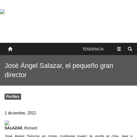
SOBRE NOSOTROS
HISTORIA
CONTACTO
TÉRMINOS Y CONDICIONES
PUBLICAR
TENDENCIA
José Ángel Salazar, el pequeño gran
director
Perfiles
1 diciembre, 2012
SALAZAR
, Richard
José Ángel Salazar es como cualquier joven: le gusta el cine, leer y