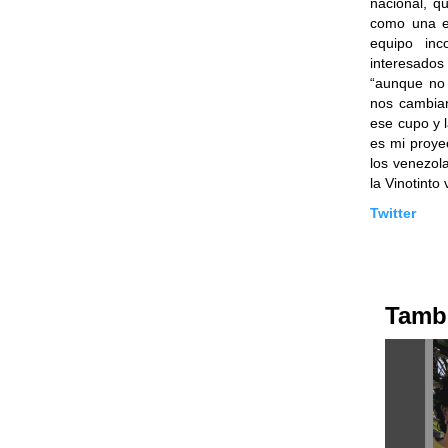
nacional, q
como una e
equipo inc
interesado
“aunque no 
nos cambia
ese cupo y 
es mi proye
los venezol
la Vinotint
Twitter
Tambi