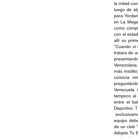
la mitad con
luego de al
para Yordan
en La Meg
como cómpli
con el esta
allí su prim
“Cuando vi 
tratara de u
presentan
Venezolana 
más insólit
conocía ni
preguntándo
Venezuela 
tampoco al 
entre el b
Deportivo T
exclusivame
equipo debe
de un club 
Adopta Tu 