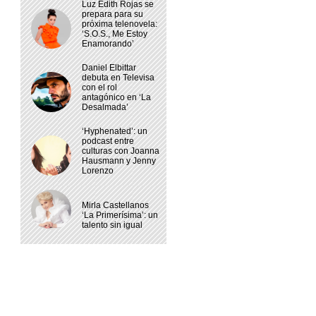
Luz Edith Rojas se
prepara para su
próxima telenovela:
‘S.O.S., Me Estoy
Enamorando’
Daniel Elbittar
debuta en Televisa
con el rol
antagónico en ‘La
Desalmada’
‘Hyphenated’: un
podcast entre
culturas con Joanna
Hausmann y Jenny
Lorenzo
Mirla Castellanos
‘La Primerísima’: un
talento sin igual