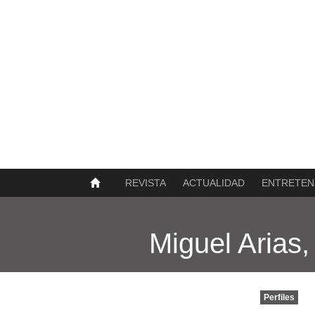
SOBRE NOSOTROS
HISTORIA
CONTACTO
TÉRMINOS Y CONDICIONES
PUBLICAR
REVISTA
ACTUALIDAD
ENTRETEN
Miguel Arias,
Perfiles