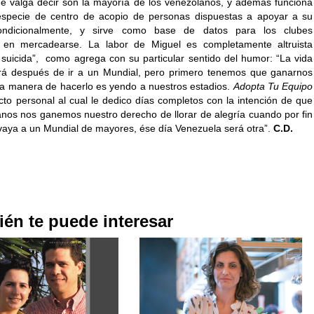
ue valga decir son la mayoría de los venezolanos, y además funciona
specie de centro de acopio de personas dispuestas a apoyar a su
ondicionalmente, y sirve como base de datos para los clubes
s en mercadearse. La labor de Miguel es completamente altruista
suicida”, como agrega con su particular sentido del humor: “La vida
rá después de ir a un Mundial, pero primero tenemos que ganarnos
la manera de hacerlo es yendo a nuestros estadios.
Adopta Tu Equipo
cto personal al cual le dedico días completos con la intención de que
anos nos ganemos nuestro derecho de llorar de alegría cuando por fin
o vaya a un Mundial de mayores, ése día Venezuela será otra”.
C.D.
én te puede interesar