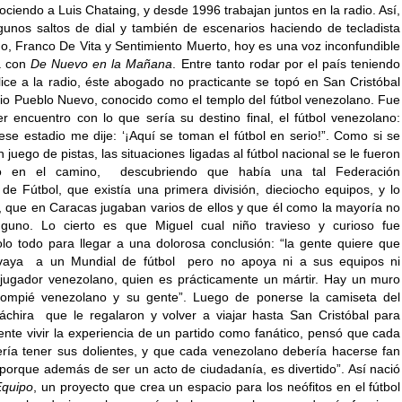
ociendo a Luis Chataing, y desde 1996 trabajan juntos en la radio. Así,
gunos saltos de dial y también de escenarios haciendo de tecladista
o, Franco De Vita y Sentimiento Muerto, hoy es una voz inconfundible
a con
De Nuevo en la Mañana
. Entre tanto rodar por el país teniendo
ce a la radio, éste abogado no practicante se topó en San Cristóbal
dio Pueblo Nuevo, conocido como el templo del fútbol venezolano. Fue
er encuentro con lo que sería su destino final, el fútbol venezolano:
ese estadio me dije: ‘¡Aquí se toman el fútbol en serio!”. Como si se
n juego de pistas, las situaciones ligadas al fútbol nacional se le fueron
do en el camino, descubriendo que había una tal Federación
de Fútbol, que existía una primera división, dieciocho equipos, y lo
o, que en Caracas jugaban varios de ellos y que él como la mayoría no
nguno. Lo cierto es que Miguel cual niño travieso y curioso fue
lo todo para llegar a una dolorosa conclusión: “la gente quiere que
vaya a un Mundial de fútbol pero no apoya ni a sus equipos ni
jugador venezolano, quien es prácticamente un mártir. Hay un muro
alompié venezolano y su gente”. Luego de ponerse la camiseta del
áchira que le regalaron y volver a viajar hasta San Cristóbal para
nte vivir la experiencia de un partido como fanático, pensó que cada
ría tener sus dolientes, y que cada venezolano debería hacerse fan
“porque además de ser un acto de ciudadanía, es divertido”. Así nació
Equipo
, un proyecto que crea un espacio para los neófitos en el fútbol