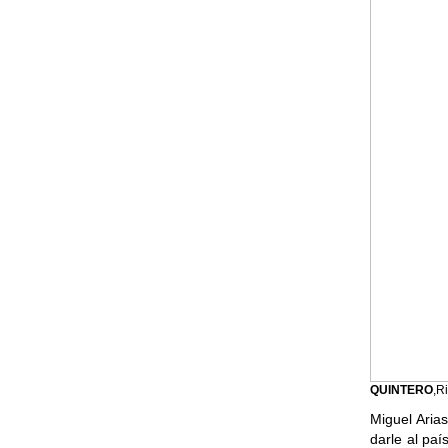
QUINTERO
,R
Miguel Aria
darle al paí