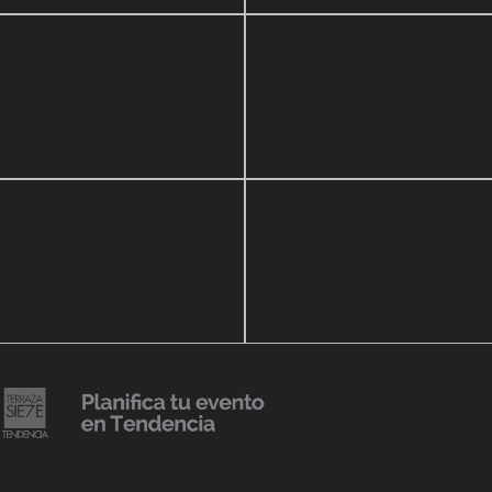
zo, 2020
16 septiembre, 2018
r Show a beneficio de
Lanzmiento Legacy Aruba
ria Perozo
Luxury Condominiums
14 agosto, 2018
Julio Urribarrí celebra 3er
o, 2019
ersatorio CLÍNICA
aniversario como agente d
DENCIA BODY
prensa
20 julio, 2018
Lanzamiento de colección
Resort 2019 de No Pise La
iembre, 2018
i es Tendencia
Grama