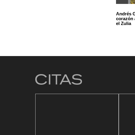
Andrés G
corazón 
el Zulia