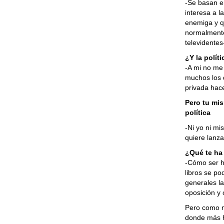
-Se basan en
interesa a l
enemiga y q
normalmente
televidentes
¿Y la polít
-A mi no me 
muchos los 
privada hace
Pero tu mis
política
-Ni yo ni m
quiere lanza
¿Qué te ha
-Cómo ser h
libros se po
generales la
oposición y 
Pero como n
donde más h