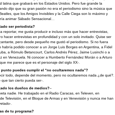
d latina que grabará en los Estados Unidos. Pero fue grande la
ando dijo que su gran pasión no era el periodismo sino la música que
Beatles, que los Amigos Invisibles y la Calle Ciega son lo máximo y
aría animar Sábado Sensacional…
tado ser periodista?
ra reportar, me gusta producir e incluso más que hacer entrevistas,
o hacer entrevistas en profundidad y con un solo invitado. Quise ser
 cantante, pero desde pequeño me gustó el periodismo. Si no fuera
o habría podido conocer a un Jorge Luis Borges en Argentina, a Fidel
uba, a Rómulo Betancourt, Carlos Andrés Pérez, Jaime Lusinchi o a
 en Venezuela. Ni conocer a Humberto Fernández Morán o a Arturo
, que me parece que es el personaje del siglo XX-.
 punto puedes cumplir el “no ocultaremos nada”?
cir todo, depende del momento, pero no ocultaremos nada ¿de qué?.
 que tan cierto pueda ser-.
tado los dueños de medios?
–
veta nadie. He trabajado en el Radio Caracas, en Televen, en
de Televisión, en el Bloque de Armas y en Venevisión y nunca me han
vetado-.
tas de tu programa?