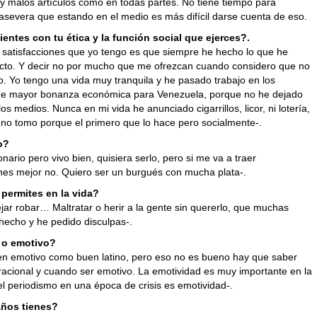
y malos artículos como en todas partes. No tiene tiempo para
 asevera que estando en el medio es más difícil darse cuenta de eso.
entes con tu ética y la función social que ejerces?.
 satisfacciones que yo tengo es que siempre he hecho lo que he
ecto. Y decir no por mucho que me ofrezcan cuando considero que no
o. Yo tengo una vida muy tranquila y he pasado trabajo en los
e mayor bonanza económica para Venezuela, porque no he dejado
los medios. Nunca en mi vida he anunciado cigarrillos, licor, ni lotería,
 no tomo porque el primero que lo hace pero socialmente-.
ro?
onario pero vivo bien, quisiera serlo, pero si me va a traer
nes mejor no. Quiero ser un burgués con mucha plata-.
 permites en la vida?
ar robar… Maltratar o herir a la gente sin quererlo, que muchas
hecho y he pedido disculpas-.
 o emotivo?
en emotivo como buen latino, pero eso no es bueno hay que saber
racional y cuando ser emotivo. La emotividad es muy importante en la
 el periodismo en una época de crisis es emotividad-.
ños tienes?