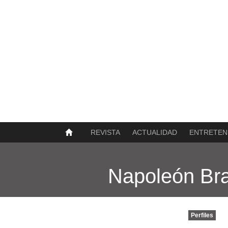
SOBRE NOSOTROS
HISTORIA
CONTACTO
TÉRMINOS Y CONDICIONES
PUBLICAR
REVISTA
ACTUALIDAD
ENTRETEN
Napoleón Br
Perfiles