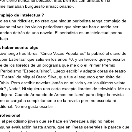
or cierto nunca fui belicoso, mas bien los comunistas en la
me llamaban burguesito irreaccionario-.
mplejo de intelectual?
o es una ridiculez, no creo que ningún periodista tenga complejo de
 Bueno tal vez los viejos periodistas que siempre han querido ser
 andan detrás de una novela. El periodista es un intelectual por su
bajo-.
 haber escrito algo
usive tengo tres libros. “Cinco Voces Populares” lo publicó el diario de
per Estrellas” que salió en los años 70, y un tercero que yo escribí
se de los libretos de un programa que me dio el Primer Premio
 Periodismo “Especialísimo”. Luego escribí y adapté obras de teatro
“Fiebre” de Miguel Otero Silva, que fue el segundo gran éxito del
abla. Pero escribir novelas jamás en mi vida y en los últimos veinte
ir? ¡Nada!. Ni siquiera una carta excepto libretos de televisión. Me da
flojera. Cuando Armando de Armas me llamó para dirigir la revista
e encargaba completamente de la revista pero no escribía ni
ditorial. No me gusta escribir-.
Profesional
n al periodismo joven que se hace en Venezuela dijo no haber
inguna evaluación hasta ahora, que en líneas generales le parece que