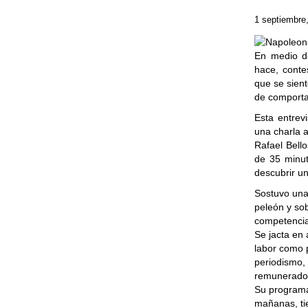
1 septiembre
En medio de
hace, conte
que se sien
de comporta
Esta entrev
una charla a
Rafael Bell
de 35 minut
descubrir u
Sostuvo una 
peleón y so
competencia
Se jacta en 
labor como p
periodismo,
remunerado,
Su programa 
mañanas, ti