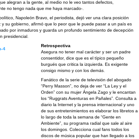
ue alegran a la gente, al medio no le veo tantos defectos,
ente no tengo nada que me haya marcado-.
político, Napoleón Bravo, el periodista, dejó ver una clara posición
 y su gobierno, afirmó que lo peor que le puede pasar a un país es
nado por inmaduros y guarda un profundo sentimiento de decepción
ón presidencial.
Retrospectiva
Asegura no tener mal carácter y ser un padre
consentidor, dice que es el típico pequeño
burgués que critica la izquierda. Es exigente
consigo mismo y con los demás.
Fanático de la serie de televisión del abogado
“Perry Masson”, no deja de ver “La Ley y el
Orden” con su mujer Ángela Zago y le encantan
los “Ruggrats Aventuras en Pañales”. Consulta a
diario la Internet y la prensa internacional y uno
de sus entretenimientos es elaborar los libretos a
lo largo de toda la semana de “Gente en
Ambiente”, su programa radial que sale al aire
los domingos. Colecciona cual fans todos los
discos de música popular que han llegado a los