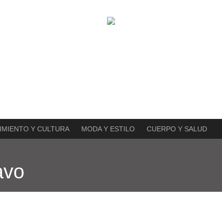
IMIENTO Y CULTURA
MODA Y ESTILO
CUERPO Y SALUD
avo