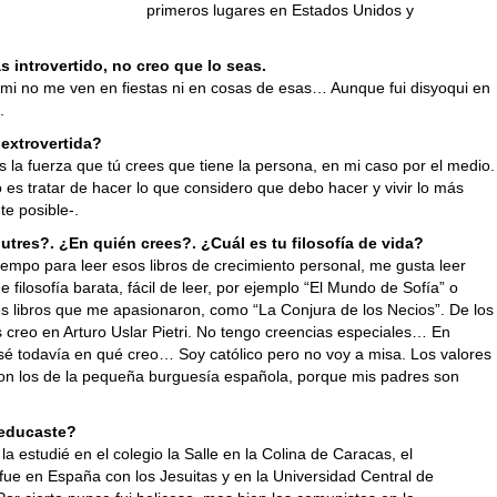
primeros lugares en Estados Unidos y
s introvertido, no creo que lo seas.
a mi no me ven en fiestas ni en cosas de esas… Aunque fui disyoqui en
.
 extrovertida?
 la fuerza que tú crees que tiene la persona, en mi caso por el medio.
es tratar de hacer lo que considero que debo hacer y vivir lo más
e posible-.
tres?. ¿En quién crees?. ¿Cuál es tu filosofía de vida?
iempo para leer esos libros de crecimiento personal, me gusta leer
de filosofía barata, fácil de leer, por ejemplo “El Mundo de Sofía” o
s libros que me apasionaron, como “La Conjura de los Necios”. De los
 creo en Arturo Uslar Pietri. No tengo creencias especiales… En
 sé todavía en qué creo… Soy católico pero no voy a misa. Los valores
on los de la pequeña burguesía española, porque mis padres son
 educaste?
 la estudié en el colegio la Salle en la Colina de Caracas, el
 fue en España con los Jesuitas y en la Universidad Central de