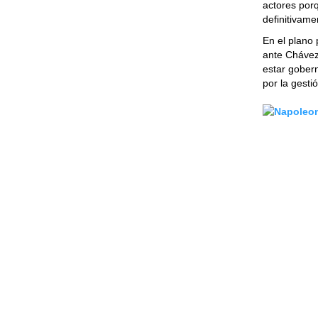
actores porq
definitivam
En el plano 
ante Chávez
estar gober
por la gesti