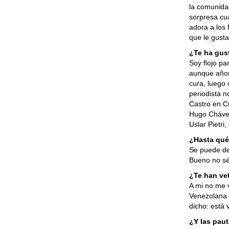
la comunida
sorpresa cu
adora a los 
que le gust
¿Te ha gus
Soy flojo pa
aunque añor
cura, luego
periodista n
Castro en C
Hugo Chávez
Uslar Pietri
¿Hasta qué
Se puede de
Bueno no sé
¿Te han ve
A mi no me 
Venezolana 
dicho: está 
¿Y las pau