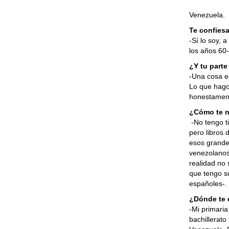
Venezuela.
Te confiesa
-Sí lo soy, 
los años 60-
¿Y tu parte
-Una cosa es
Lo que hago 
honestament
¿Cómo te nu
-No tengo t
pero libros 
esos grande
venezolanos
realidad no
que tengo s
españoles-.
¿Dónde te
-Mi primaria
bachillerato