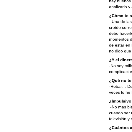
hay buenos 
analizarlo y
¿Cómo te si
-Una de las
creído corr
debo hacerl
momentos d
de estar en 
no digo que
¿Y el dine
-No soy mill
complicacio
¿Qué no te
-Robar… Dej
veces lo he 
¿Impulsivo
-No mas bi
cuando ser 
televisión y
¿Cuántos a