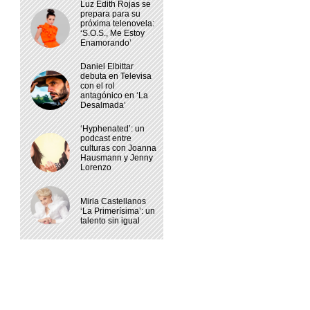
Luz Edith Rojas se
prepara para su
próxima telenovela:
‘S.O.S., Me Estoy
Enamorando’
Daniel Elbittar
debuta en Televisa
con el rol
antagónico en ‘La
Desalmada’
‘Hyphenated’: un
podcast entre
culturas con Joanna
Hausmann y Jenny
Lorenzo
Mirla Castellanos
‘La Primerísima’: un
talento sin igual