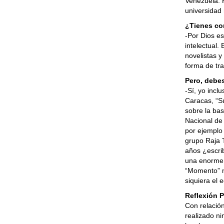
Venezuela. P
universidad 
¿Tienes co
-Por Dios es
intelectual.
novelistas y
forma de tra
Pero, debes
-Sí, yo incl
Caracas, “Sú
sobre la ba
Nacional de
por ejemplo 
grupo Raja T
años ¿escrib
una enorme 
“Momento” m
siquiera el e
Reflexión 
Con relació
realizado n