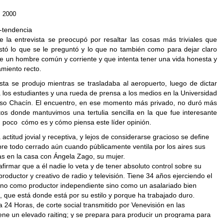
, 2000
 la entrevista se preocupó por resaltar las cosas más triviales que
stó lo que se le preguntó y lo que no también como para dejar claro
te un hombre común y corriente y que intenta tener una vida honesta y
miento recto.
ista se produjo mientras se trasladaba al aeropuerto, luego de dictar
 los estudiantes y una rueda de prensa a los medios en la Universidad
oso Chacín. El encuentro, en ese momento más privado, no duró más
os donde mantuvimos una tertulia sencilla en la que fue interesante
n poco cómo es y cómo piensa este líder opinión.
actitud jovial y receptiva, y lejos de considerarse gracioso se define
bre todo cerrado aún cuando públicamente ventila por los aires sus
s en la casa con Ángela Zago, su mujer.
afirmar que a él nadie lo veta y de tener absoluto control sobre su
roductor y creativo de radio y televisión. Tiene 34 años ejerciendo el
 no como productor independiente sino como un asalariado bien
 que está donde está por su estilo y porque ha trabajado duro.
24 Horas, de corte social transmitido por Venevisión en las
ene un elevado raiting; y se prepara para producir un programa para