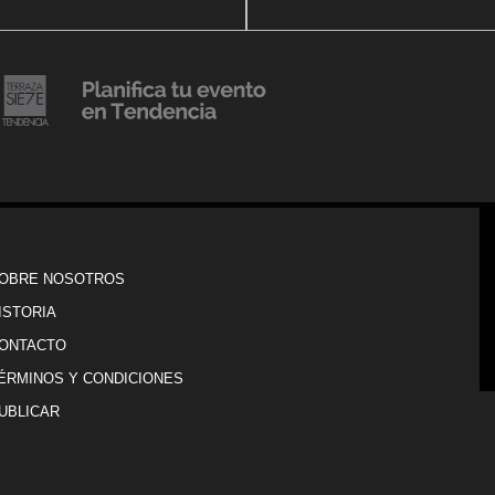
20 julio, 2018
Lanzamiento de colección
Resort 2019 de No Pise La
iembre, 2018
i es Tendencia
Grama
OBRE NOSOTROS
ISTORIA
ONTACTO
ÉRMINOS Y CONDICIONES
UBLICAR