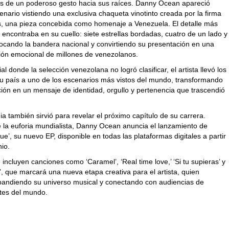
vés de un poderoso gesto hacia sus raíces. Danny Ocean
apareció
enario vistiendo una exclusiva chaqueta vinotinto creada por la firma
s, una pieza concebida como homenaje a Venezuela. El detalle más
 encontraba en su cuello: siete estrellas bordadas, cuatro de un lado y
vocando la bandera nacional y convirtiendo su presentación en una
ión emocional de millones de venezolanos.
l donde la selección venezolana no logró clasificar, el artista llevó los
su país a uno de los escenarios más vistos del mundo, transformando
ción en un mensaje de identidad, orgullo y pertenencia que trascendió
 también sirvió para revelar el próximo capítulo de su carrera.
 la euforia mundialista,
Danny Ocean
anuncia el lanzamiento de
ue’
, su nuevo EP, disponible en todas las plataformas digitales a
partir
nio.
 incluyen canciones como ‘Caramel’, ‘Real time love,’ ‘Si tu supieras’ y
’, que marcará una nueva etapa creativa para el artista, quien
pandiendo su universo musical y conectando con audiencias de
rtes
del mundo.