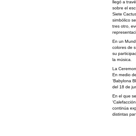
llegó a tra
sobre el esc
Siete Cactu
simbólico
se
tres otro, e
representac
En un Mundia
colores de 
su participa
la música.
La Ceremonia
En
medio de
‘
Babylona Bl
del 18 de ju
En el que se
‘
Calefacción
continúa
ex
distintas pa