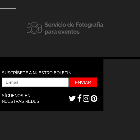
20 febrero, 2018
Apertura de 
20 abril, 2018
7mo Aniversario Clap Media
Doimo en La
SUSCRÍBETE A NUESTRO BOLETÍN
ENVIAR
SÍGUENOS EN
NUESTRAS REDES