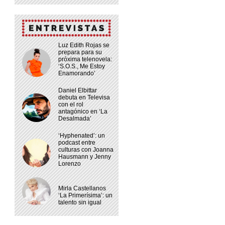
Luz Edith Rojas se
prepara para su
próxima telenovela:
‘S.O.S., Me Estoy
Enamorando’
Daniel Elbittar
debuta en Televisa
con el rol
antagónico en ‘La
Desalmada’
‘Hyphenated’: un
podcast entre
culturas con Joanna
Hausmann y Jenny
Lorenzo
Mirla Castellanos
‘La Primerísima’: un
talento sin igual