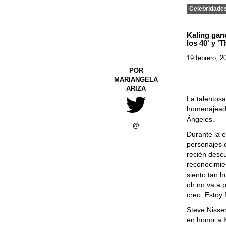
Celebridade
Kaling gan
los 40' y 'T
19 febrero, 2
POR
MARIANGELA
ARIZA
La talentosa
homenajeada
Ángeles.
@
Durante la 
personajes e
recién desc
reconocimien
siento tan h
oh no va a 
creo. Estoy f
Steve Nisse
en honor a 