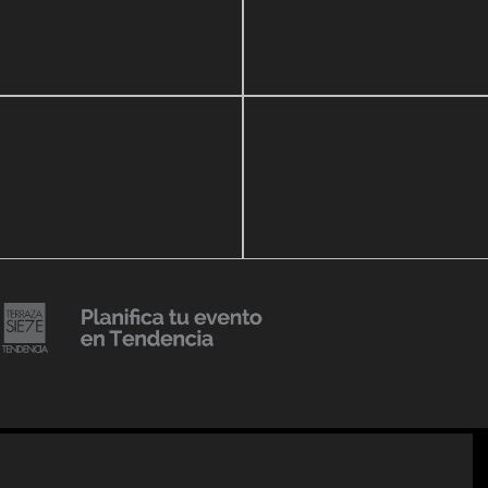
zo, 2020
16 septiembre, 2018
r Show a beneficio de
Lanzmiento Legacy Aruba
ria Perozo
Luxury Condominiums
14 agosto, 2018
Julio Urribarrí celebra 3er
o, 2019
ersatorio CLÍNICA
aniversario como agente d
DENCIA BODY
prensa
20 julio, 2018
Lanzamiento de colección
Resort 2019 de No Pise La
iembre, 2018
i es Tendencia
Grama