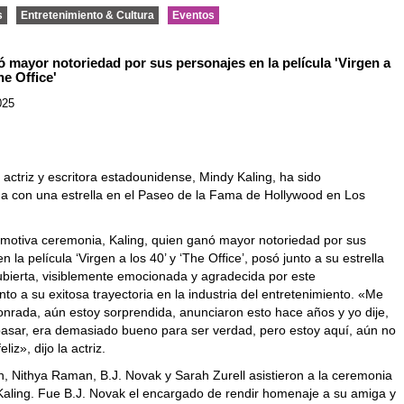
s
Entretenimiento & Cultura
Eventos
ó mayor notoriedad por sus personajes en la película 'Virgen a
he Office'
025
 actriz y escritora estadounidense, Mindy Kaling, ha sido
 con una estrella en el Paseo de la Fama de Hollywood en Los
emotiva ceremonia, ­Kaling, quien ganó mayor notoriedad por sus
n la película ‘Virgen a los 40’ y ‘The Office’, posó junto a su estrella
ubierta, visiblemente emocionada y agradecida por este
to a su exitosa trayectoria en la industria del entretenimiento.
«Me
onrada, aún estoy sorprendida, anunciaron esto hace años y yo dije,
pasar, era demasiado bueno para ser verdad, pero estoy aquí, aún no
eliz», dijo la actriz.
n, Nithya Raman, B.J. Novak y Sarah Zurell asistieron a la ceremonia
Kaling. Fue
B.J. Novak
el encargado de rendir homenaje a su amiga y