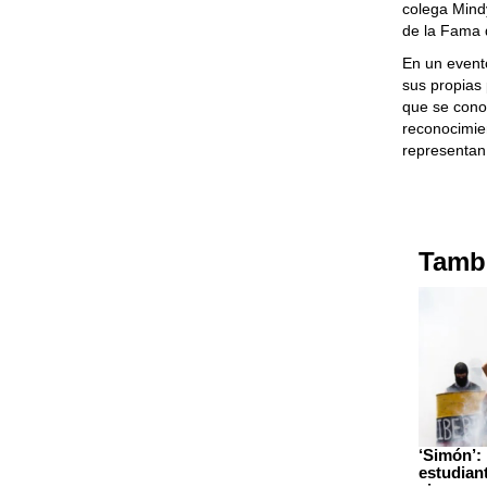
colega Mindy
de la Fama 
En un evento
sus propias 
que se cono
reconocimie
representan
Tambi
‘Simón’: 
estudiant