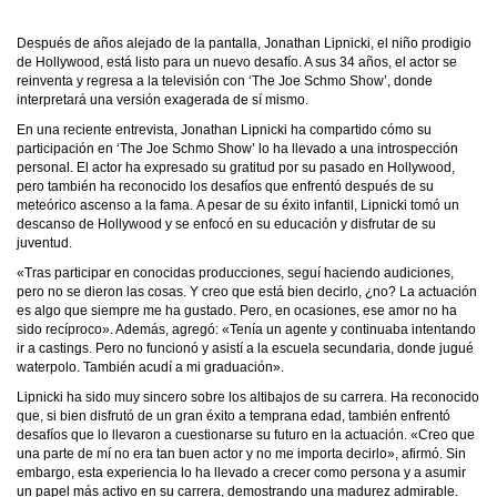
Después de años alejado de la pantalla, Jonathan Lipnicki, el niño prodigio
de Hollywood, está listo para un nuevo desafío. A sus 34 años, el actor se
reinventa y regresa a la televisión con ‘The Joe Schmo Show’, donde
interpretará una versión exagerada de sí mismo.
En una reciente entrevista, Jonathan Lipnicki ha compartido cómo su
participación en ‘The Joe Schmo Show’ lo ha llevado a una introspección
personal. El actor ha expresado su gratitud por su pasado en Hollywood,
pero también ha reconocido los desafíos que enfrentó después de su
meteórico ascenso a la fama.
A pesar de su éxito infantil, Lipnicki tomó un
descanso de Hollywood y se enfocó en su educación y disfrutar de su
juventud.
«Tras participar en conocidas producciones, seguí haciendo audiciones,
pero no se dieron las cosas. Y creo que está bien decirlo, ¿no?
La actuación
es algo que siempre me ha gustado
. Pero, en ocasiones, ese amor no ha
sido recíproco». Además, agregó: «
Tenía un agente y continuaba intentando
ir a castings
. Pero no funcionó y asistí a la escuela secundaria, donde jugué
waterpolo. También acudí a mi graduación».
Lipnicki ha sido muy sincero sobre los altibajos de su carrera. Ha reconocido
que, si bien disfrutó de un gran éxito a temprana edad, también enfrentó
desafíos que lo llevaron a cuestionarse su futuro en la actuación. «Creo que
una parte de mí no era tan buen actor y no me importa decirlo», afirmó. Sin
embargo, esta experiencia lo ha llevado a crecer como persona y a asumir
un papel más activo en su carrera, demostrando una madurez admirable.