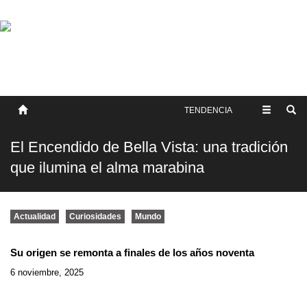
SOBRE NOSOTROS
HISTORIA
CONTACTO
TÉRMINOS Y CONDICIONES
PUBLICAR
TENDENCIA
El Encendido de Bella Vista: una tradición
que ilumina el alma marabina
Actualidad
Curiosidades
Mundo
Su origen se remonta a finales de los años noventa
6 noviembre, 2025