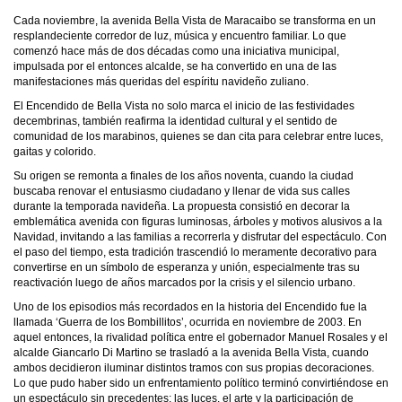
Cada noviembre, la avenida Bella Vista de Maracaibo se transforma en un
resplandeciente corredor de luz, música y encuentro familiar. Lo que
comenzó hace más de dos décadas como una iniciativa municipal,
impulsada por el entonces alcalde, se ha convertido en una de las
manifestaciones más queridas del espíritu navideño zuliano.
El Encendido de Bella Vista no solo marca el inicio de las festividades
decembrinas, también reafirma la identidad cultural y el sentido de
comunidad de los marabinos, quienes se dan cita para celebrar entre luces,
gaitas y colorido.
Su origen se remonta a finales de los años noventa, cuando la ciudad
buscaba renovar el entusiasmo ciudadano y llenar de vida sus calles
durante la temporada navideña. La propuesta consistió en decorar la
emblemática avenida con figuras luminosas, árboles y motivos alusivos a la
Navidad, invitando a las familias a recorrerla y disfrutar del espectáculo. Con
el paso del tiempo, esta tradición trascendió lo meramente decorativo para
convertirse en un símbolo de esperanza y unión, especialmente tras su
reactivación luego de años marcados por la crisis y el silencio urbano.
Uno de los episodios más recordados en la historia del Encendido fue la
llamada ‘Guerra de los Bombillitos’, ocurrida en noviembre de 2003. En
aquel entonces, la rivalidad política entre el gobernador Manuel Rosales y el
alcalde Giancarlo Di Martino se trasladó a la avenida Bella Vista, cuando
ambos decidieron iluminar distintos tramos con sus propias decoraciones.
Lo que pudo haber sido un enfrentamiento político terminó convirtiéndose en
un espectáculo sin precedentes: las luces, el arte y la participación de