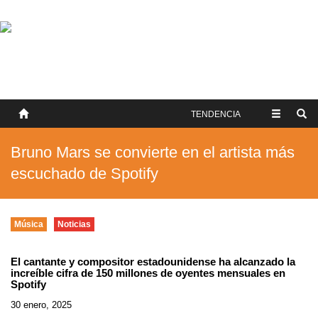
SOBRE NOSOTROS
HISTORIA
CONTACTO
TÉRMINOS Y CONDICIONES
PUBLICAR
TENDENCIA
Bruno Mars se convierte en el artista más
escuchado de Spotify
Música
Noticias
El cantante y compositor estadounidense ha alcanzado la
increíble cifra de 150 millones de oyentes mensuales en
Spotify
30 enero, 2025