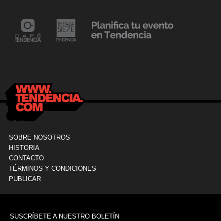
24 mayo, 2021
Dr. Ramón Marín inaugura consultorio en la
9
Clínica La Sagrada Familia
M
SOBRE NOSOTROS
HISTORIA
CONTACTO
TÉRMINOS Y CONDICIONES
PUBLICAR
SUSCRÍBETE A NUESTRO BOLETÍN