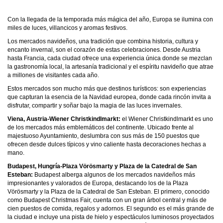
Con la llegada de la temporada más mágica del año, Europa se ilumina con
miles de luces, villancicos y aromas festivos.
Los mercados navideños, una tradición que combina historia, cultura y
encanto invernal, son el corazón de estas celebraciones. Desde Austria
hasta Francia, cada ciudad ofrece una experiencia única donde se mezclan
la gastronomía local, la artesanía tradicional y el espíritu navideño que atrae
a millones de visitantes cada año.
Estos mercados son mucho más que destinos turísticos: son experiencias
que capturan la esencia de la Navidad europea, donde cada rincón invita a
disfrutar, compartir y soñar bajo la magia de las luces invernales.
Viena, Austria-Wiener Christkindlmarkt:
el
Wiener Christkindlmarkt
es uno
de los mercados más emblemáticos del continente. Ubicado frente al
majestuoso Ayuntamiento, deslumbra con sus más de 150 puestos que
ofrecen desde dulces típicos y vino caliente hasta decoraciones hechas a
mano.
Budapest, Hungría-Plaza Vörösmarty y Plaza de la Catedral de San
Esteban:
Budapest alberga algunos de los mercados navideños más
impresionantes y valorados de Europa, destacando los de la Plaza
Vörösmarty y la Plaza de la Catedral de San Esteban. El primero, conocido
como Budapest Christmas Fair, cuenta con un gran árbol central y más de
cien puestos de comida, regalos y adornos. El segundo es el más grande de
la ciudad e incluye una pista de hielo y espectáculos luminosos proyectados