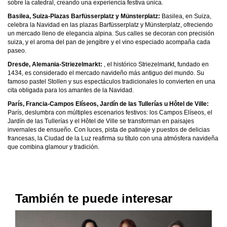
sobre la catedral, creando una experiencia festiva única.
Basilea, Suiza-Plazas Barfüsserplatz y Münsterplatz:
Basilea, en Suiza,
celebra la Navidad en las plazas Barfüsserplatz y
Münsterplatz
, ofreciendo
un mercado lleno de elegancia alpina. Sus calles se decoran con precisión
suiza, y el aroma del pan de jengibre y el vino especiado acompaña cada
paseo.
Dresde, Alemania-Striezelmarkt:
, el histórico Striezelmarkt, fundado en
1434, es considerado el mercado navideño más antiguo del mundo. Su
famoso pastel Stollen y sus espectáculos tradicionales lo convierten en una
cita obligada para los amantes de la Navidad.
París, Francia-Campos Elíseos, Jardín de las Tullerías u Hôtel de Ville:
París, deslumbra con múltiples escenarios festivos: los Campos Elíseos, el
Jardín de las Tullerías y el Hôtel de Ville se transforman en paisajes
invernales de ensueño. Con luces, pista de patinaje y puestos de delicias
francesas, la Ciudad de la Luz reafirma su título con una atmósfera navideña
que combina glamour y tradición.
También te puede interesar