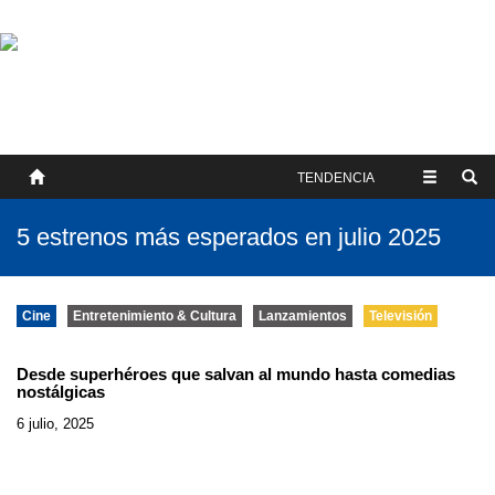
SOBRE NOSOTROS
HISTORIA
CONTACTO
TÉRMINOS Y CONDICIONES
PUBLICAR
TENDENCIA
5 estrenos más esperados en julio 2025
Cine
Entretenimiento & Cultura
Lanzamientos
Televisión
Desde superhéroes que salvan al mundo hasta comedias
nostálgicas
6 julio, 2025