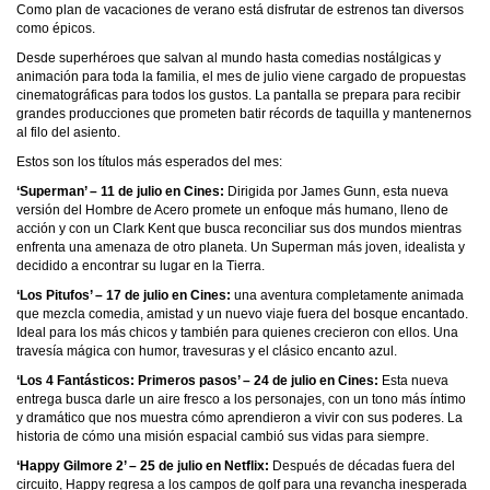
Como plan de vacaciones de verano está disfrutar de estrenos tan diversos
como épicos.
Desde superhéroes que salvan al mundo hasta comedias nostálgicas y
animación para toda la familia, el mes de julio viene cargado de propuestas
cinematográficas para todos los gustos. La pantalla se prepara para recibir
grandes producciones que prometen batir récords de taquilla y mantenernos
al filo del asiento.
Estos son los títulos más esperados del mes:
‘Superman’ – 11 de julio en Cines:
Dirigida por James Gunn, esta nueva
versión del Hombre de Acero promete un enfoque más humano, lleno de
acción y con un Clark Kent que busca reconciliar sus dos mundos mientras
enfrenta una amenaza de otro planeta. Un Superman más joven, idealista y
decidido a encontrar su lugar en la Tierra.
‘Los Pitufos’ – 17 de julio en Cines:
una aventura completamente animada
que mezcla comedia, amistad y un nuevo viaje fuera del bosque encantado.
Ideal para los más chicos y también para quienes crecieron con ellos. Una
travesía mágica con humor, travesuras y el clásico encanto azul.
‘Los 4 Fantásticos: Primeros pasos’ – 24 de julio en Cines:
Esta nueva
entrega busca darle un aire fresco a los personajes, con un tono más íntimo
y dramático que nos muestra cómo aprendieron a vivir con sus poderes. La
historia de cómo una misión espacial cambió sus vidas para siempre.
‘Happy Gilmore 2’ – 25 de julio en Netflix:
Después de décadas fuera del
circuito, Happy regresa a los campos de golf para una revancha inesperada