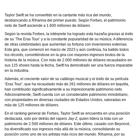
Taylor Swift se ha convertido en la cantante más rica del mundo,
desbancando a Rihanna del primer puesto. Según Forbes, el patrimonio
neto de Swift asciende a 1.600 millones de dólares.
Según la revista Forbes, la intérprete ha logrado esta hazaña gracias al éxito
de su ‘The Eras Tour’ y a la constante popularidad de su música. A diferencia
de otras celebridades que aumentan su fortuna con inversiones externas.
Esta gira, que comenzó en marzo de 2023 y aún continúa, ha batido todos
los récords, convirtiéndose en la gira con mayores ingresos brutos de la
historia de la música. Con más de 2.000 millones de dólares recaudados en
sus 125 shows hasta la fecha, Swift ha demostrado ser una fuerza imparable
en la industria.
Además, el creciente valor de su catálogo musical y el éxito de su película
‘Eras Tour’, que ha recaudado más de 261 millones de dólares en taquilla,
han contribuido significativamente a su impresionante patrimonio neto.
Adicionalmente, Swift cuenta con un considerable patrimonio inmobiliario,
con propiedades en diversas ciudades de Estados Unidos, valoradas en
más de 125 millones de dólares.
En el ranking general de Forbes, Taylor Swift se encuentra en una posición
destacada, solo por detrás del rapero Jay-Z, quien lidera la lista con un
patrimonio de 2.500 millones de dólares. Este último, casado con Beyoncé,
ha diversificado sus ingresos más allá de la música, consolidando su
posición como uno de los artistas más ricos del mundo. Rihanna, por su